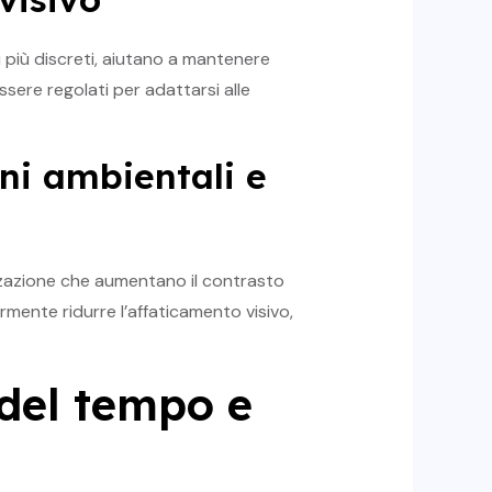
i più discreti, aiutano a mantenere
sere regolati per adattarsi alle
oni ambientali e
lizzazione che aumentano il contrasto
riormente ridurre l’affaticamento visivo,
del tempo e