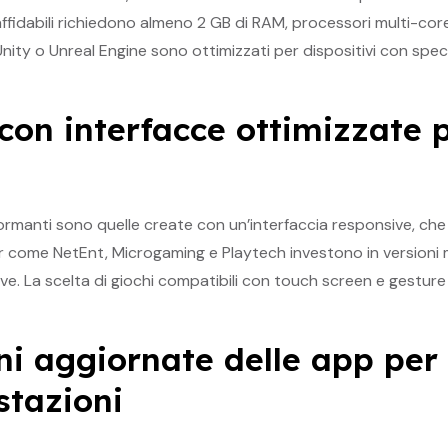
 affidabili richiedono almeno 2 GB di RAM, processori multi-core
nity o Unreal Engine sono ottimizzati per dispositivi con specif
 con interfacce ottimizzate
formanti sono quelle create con un’interfaccia responsive, che
r come NetEnt, Microgaming e Playtech investono in versioni
itive. La scelta di giochi compatibili con touch screen e gestur
oni aggiornate delle app per 
estazioni