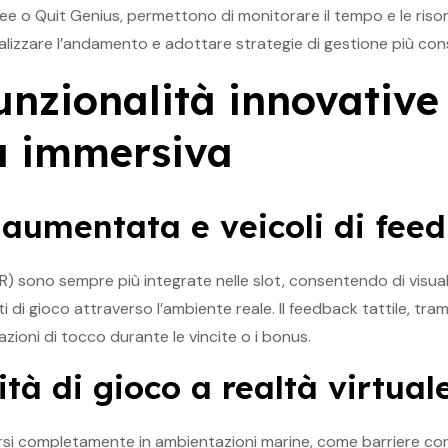
ee o Quit Genius, permettono di monitorare il tempo e le risor
nalizzare l’andamento e adottare strategie di gestione più con
funzionalità innovative
a immersiva
 aumentata e veicoli di feed
R) sono sempre più integrate nelle slot, consentendo di visu
i di gioco attraverso l’ambiente reale. Il feedback tattile, tramit
ioni di tocco durante le vincite o i bonus.
ità di gioco a realtà virtua
si completamente in ambientazioni marine, come barriere coral