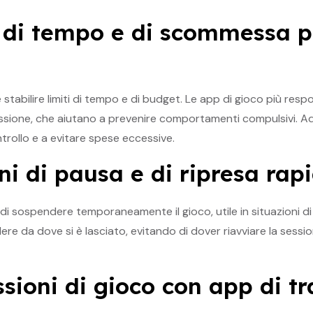
 di tempo e di scommessa p
tabilire limiti di tempo e di budget. Le app di gioco più respo
 sessione, che aiutano a prevenire comportamenti compulsivi. A
trollo e a evitare spese eccessive.
ni di pausa e di ripresa rap
i sospendere temporaneamente il gioco, utile in situazioni di
ere da dove si è lasciato, evitando di dover riavviare la sess
sioni di gioco con app di tr