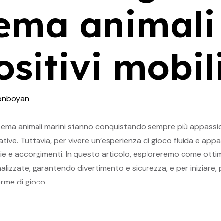
tema animali
ositivi mobil
onboyan
 tema animali marini stanno conquistando sempre più appassion
ative. Tuttavia, per vivere un’esperienza di gioco fluida e appag
e e accorgimenti. In questo articolo, esploreremo come ottim
lizzate, garantendo divertimento e sicurezza, e per iniziare, pu
orme di gioco.