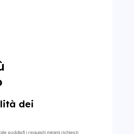
ù
o
lità dei
e soddisfi i requisiti minimi richiesti