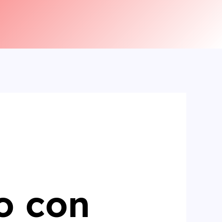
co con