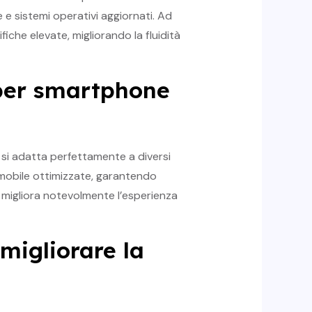
 e sistemi operativi aggiornati. Ad
iche elevate, migliorando la fluidità
 per smartphone
 si adatta perfettamente a diversi
 mobile ottimizzate, garantendo
e migliora notevolmente l’esperienza
migliorare la