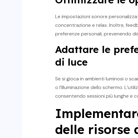
Le impostazioni sonore personalizzate,
concentrazione e relax. Inoltre, feed
preferenze personali, prevenendo dis
Adattare le pref
di luce
Se si gioca in ambienti luminosi o sca
o l’illuminazione dello schermo. L’utili
consentendo sessioni più lunghe e co
Implementare
delle risorse 