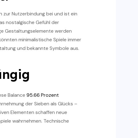
h zur Nutzerbindung bei und ist ein
das nostalgische Gefühl der
nige Gestaltungselemente werden
 könnten minimalistische Spiele immer
staltung und bekannte Symbole aus.
ängig
iese Balance
95.66 Prozent
 Wahrnehmung der Sieben als Glücks –
iven Elementen schaffen neue
ksspiele wahrnehmen. Technische