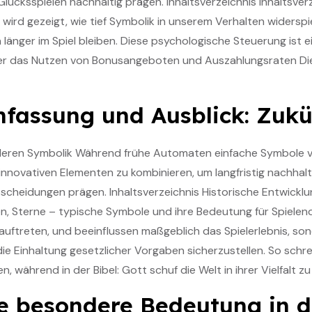
ücksspielen nachhaltig prägen. Inhaltsverzeichnis Inhaltsverz
ird gezeigt, wie tief Symbolik in unserem Verhalten widerspi
 länger im Spiel bleiben. Diese psychologische Steuerung ist 
er das Nutzen von Bonusangeboten und Auszahlungsraten Dies 
fassung und Ausblick: Zukü
deren Symbolik Während frühe Automaten einfache Symbole ve
 innovativen Elementen zu kombinieren, um langfristig nachhal
ntscheidungen prägen. Inhaltsverzeichnis Historische Entwickl
n, Sterne – typische Symbole und ihre Bedeutung für Spielende
auftreten, und beeinflussen maßgeblich das Spielerlebnis, so
e Einhaltung gesetzlicher Vorgaben sicherzustellen. So schre
 während in der Bibel: Gott schuf die Welt in ihrer Vielfalt zu
e besondere Bedeutung in d