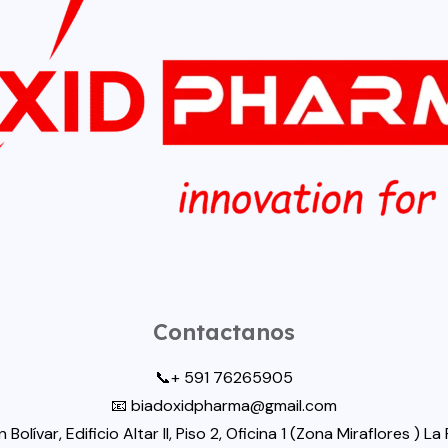
Contactanos
📞+ 591 76265905
📧 biadoxidpharma@gmail.com
 Bolívar, Edificio Altar II, Piso 2, Oficina 1 (Zona Miraflores ) La P