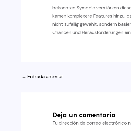
bekannten Symbole verstärken diesen
kamen komplexere Features hinzu, da
nicht zufällig gewählt, sondern basie
Chancen und Herausforderungen ein
Navegación
←
Entrada anterior
de
entradas
Deja un comentario
Tu dirección de correo electrónico n