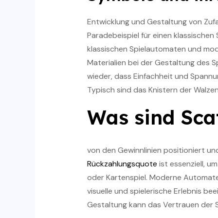
Entwicklung und Gestaltung von Zufal
Paradebeispiel für einen klassischen 
klassischen Spielautomaten und mode
Materialien bei der Gestaltung des Sp
wieder, dass Einfachheit und Spannu
Typisch sind das Knistern der Walzen
Was sind Sca
von den Gewinnlinien positioniert un
Rückzahlungsquote
ist essenziell, u
oder Kartenspiel. Moderne Automate
visuelle und spielerische Erlebnis b
Gestaltung kann das Vertrauen der Spi