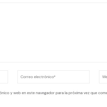
Correo
Web
electrónico*
ónico y web en este navegador para la próxima vez que com