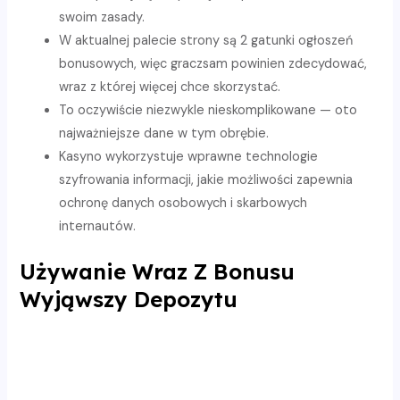
swoim zasady.
W aktualnej palecie strony są 2 gatunki ogłoszeń
bonusowych, więc graczsam powinien zdecydować,
wraz z której więcej chce skorzystać.
To oczywiście niezwykle nieskomplikowane — oto
najważniejsze dane w tym obrębie.
Kasyno wykorzystuje wprawne technologie
szyfrowania informacji, jakie możliwości zapewnia
ochronę danych osobowych i skarbowych
internautów.
Używanie Wraz Z Bonusu
Wyjąwszy Depozytu