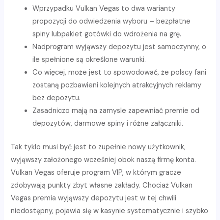
Wprzypadku Vulkan Vegas to dwa warianty
propozycji do odwiedzenia wyboru – bezpłatne
spiny lubpakiet gotówki do wdrożenia na grę.
Nadprogram wyjąwszy depozytu jest samoczynny, o
ile spełnione są określone warunki.
Co więcej, może jest to spowodować, że polscy fani
zostaną pozbawieni kolejnych atrakcyjnych reklamy
bez depozytu.
Zasadniczo mają na zamysle zapewniać premie od
depozytów, darmowe spiny i różne załączniki.
Tak tyklo musi być jest to zupełnie nowy użytkownik,
wyjąwszy założonego wcześniej obok naszą firmę konta.
Vulkan Vegas oferuje program VIP, w którym gracze
zdobywają punkty zbyt własne zakłady. Chociaż Vulkan
Vegas premia wyjąwszy depozytu jest w tej chwili
niedostępny, pojawia się w kasynie systematycznie i szybko