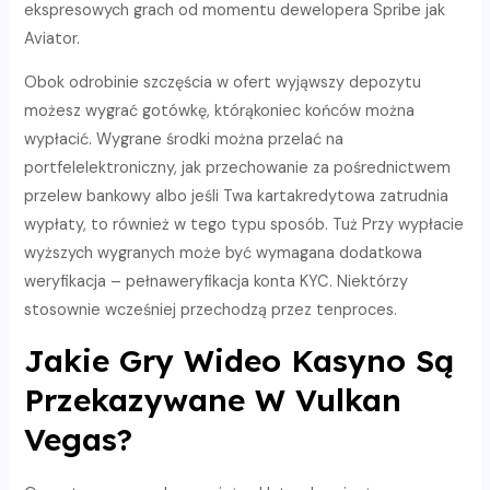
ekspresowych grach od momentu dewelopera Spribe jak
Aviator.
Obok odrobinie szczęścia w ofert wyjąwszy depozytu
możesz wygrać gotówkę, którąkoniec końców można
wypłacić. Wygrane środki można przelać na
portfelelektroniczny, jak przechowanie za pośrednictwem
przelew bankowy albo jeśli Twa kartakredytowa zatrudnia
wypłaty, to również w tego typu sposób. Tuż Przy wypłacie
wyższych wygranych może być wymagana dodatkowa
weryfikacja – pełnaweryfikacja konta KYC. Niektórzy
stosownie wcześniej przechodzą przez tenproces.
Jakie Gry Wideo Kasyno Są
Przekazywane W Vulkan
Vegas?