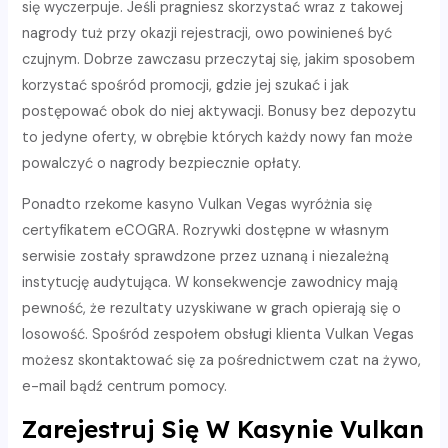
się wyczerpuje. Jeśli pragniesz skorzystać wraz z takowej
nagrody tuż przy okazji rejestracji, owo powinieneś być
czujnym. Dobrze zawczasu przeczytaj się, jakim sposobem
korzystać spośród promocji, gdzie jej szukać i jak
postępować obok do niej aktywacji. Bonusy bez depozytu
to jedyne oferty, w obrębie których każdy nowy fan może
powalczyć o nagrody bezpiecznie opłaty.
Ponadto rzekome kasyno Vulkan Vegas wyróżnia się
certyfikatem eCOGRA. Rozrywki dostępne w własnym
serwisie zostały sprawdzone przez uznaną i niezależną
instytucję audytująca. W konsekwencje zawodnicy mają
pewność, że rezultaty uzyskiwane w grach opierają się o
losowość. Spośród zespołem obsługi klienta Vulkan Vegas
możesz skontaktować się za pośrednictwem czat na żywo,
e-mail bądź centrum pomocy.
Zarejestruj Się W Kasynie Vulkan