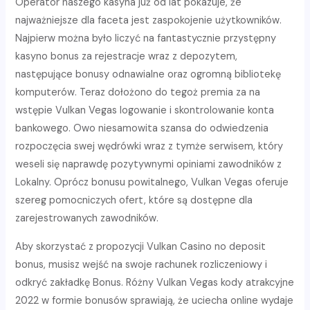
Operator naszego kasyna już od lat pokazuje, że
najważniejsze dla faceta jest zaspokojenie użytkowników.
Najpierw można było liczyć na fantastycznie przystępny
kasyno bonus za rejestracje wraz z depozytem,
następujące bonusy odnawialne oraz ogromną bibliotekę
komputerów. Teraz dołożono do tegoż premia za na
wstępie Vulkan Vegas logowanie i skontrolowanie konta
bankowego. Owo niesamowita szansa do odwiedzenia
rozpoczęcia swej wędrówki wraz z tymże serwisem, który
weseli się naprawdę pozytywnymi opiniami zawodników z
Lokalny. Oprócz bonusu powitalnego, Vulkan Vegas oferuje
szereg pomocniczych ofert, które są dostępne dla
zarejestrowanych zawodników.
Aby skorzystać z propozycji Vulkan Casino no deposit
bonus, musisz wejść na swoje rachunek rozliczeniowy i
odkryć zakładkę Bonus. Różny Vulkan Vegas kody atrakcyjne
2022 w formie bonusów sprawiają, że uciecha online wydaje