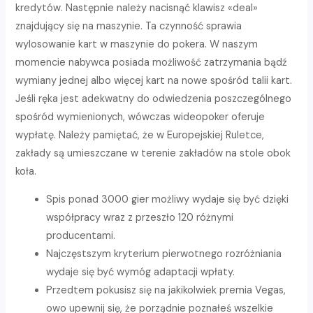
kredytów. Następnie należy nacisnąć klawisz «deal»
znajdujący się na maszynie. Ta czynność sprawia
wylosowanie kart w maszynie do pokera. W naszym
momencie nabywca posiada możliwość zatrzymania bądź
wymiany jednej albo więcej kart na nowe spośród talii kart.
Jeśli ręka jest adekwatny do odwiedzenia poszczególnego
spośród wymienionych, wówczas wideopoker oferuje
wypłatę. Należy pamiętać, że w Europejskiej Ruletce,
zakłady są umieszczane w terenie zakładów na stole obok
koła.
Spis ponad 3000 gier możliwy wydaje się być dzięki
współpracy wraz z przeszło 120 różnymi
producentami.
Najczęstszym kryterium pierwotnego rozróżniania
wydaje się być wymóg adaptacji wpłaty.
Przedtem pokusisz się na jakikolwiek premia Vegas,
owo upewnij się, że porządnie poznałeś wszelkie