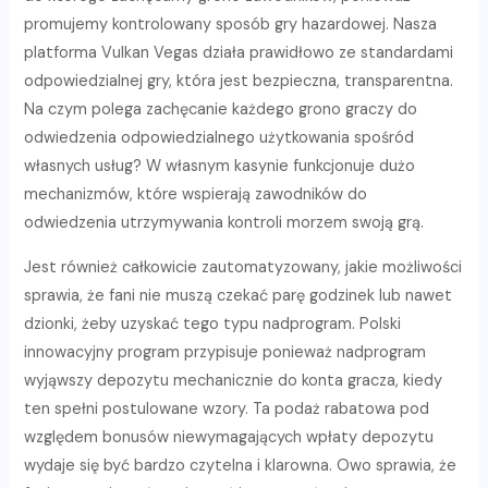
promujemy kontrolowany sposób gry hazardowej. Nasza
platforma Vulkan Vegas działa prawidłowo ze standardami
odpowiedzialnej gry, która jest bezpieczna, transparentna.
Na czym polega zachęcanie każdego grono graczy do
odwiedzenia odpowiedzialnego użytkowania spośród
własnych usług? W własnym kasynie funkcjonuje dużo
mechanizmów, które wspierają zawodników do
odwiedzenia utrzymywania kontroli morzem swoją grą.
Jest również całkowicie zautomatyzowany, jakie możliwości
sprawia, że fani nie muszą czekać parę godzinek lub nawet
dzionki, żeby uzyskać tego typu nadprogram. Polski
innowacyjny program przypisuje ponieważ nadprogram
wyjąwszy depozytu mechanicznie do konta gracza, kiedy
ten spełni postulowane wzory. Ta podaż rabatowa pod
względem bonusów niewymagających wpłaty depozytu
wydaje się być bardzo czytelna i klarowna. Owo sprawia, że