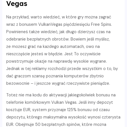
Vegas
Na przykład, warto wiedzieć, w które gry można zagrać
wraz z bonusem VulkanVegas pięćdziesięciu Free Spins.
Powinieneś także wiedzieć, jak długo dzierżysz czas na
odebranie bezpłatnych obrotów. Bowiem jeśli myślisz,
że możesz grać na każdego automatach, owo na
nieszczęście jesteś w błędzie. Jest To oczywiście
powstrzymuje okazje na naprawdę wysokie wygrane.
Jednak w tej reklamy rozchodzi przede wszystkim o to, by
dać graczom szansę poznania komputerów zbytnio
bezowocnie – i jeszcze wygrać rzeczywiste pieniądze.
Toteż nie ma kodu do aktywacji jakiegokolwiek bonusu na
telefonie komórkowym Vulkan Vegas. Jeśli inny depozyt
kosztuje EUR, system przyznaje 125% bonusu od czasu
depozytu, którego maksymalna wysokość wynosi czterysta
EUR. Obejmuje 50 bezpłatnych spinów, które można