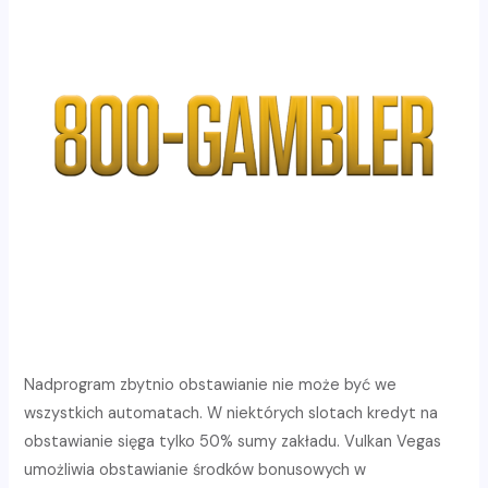
Nadprogram zbytnio obstawianie nie może być we
wszystkich automatach. W niektórych slotach kredyt na
obstawianie sięga tylko 50% sumy zakładu. Vulkan Vegas
umożliwia obstawianie środków bonusowych w