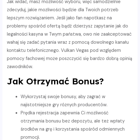
Jak widać, masz możliwość wyboru, więc samodzielnie
zdecyduj, jakie możliwości będzie dla Twoich potrzeb
lepszym rozwiązaniem. Jeśli jako fan napotkasz na
problemy spośród ofertą bądź dzierżysz zapytanie jak do
legalności kasyna w Twym państwa, owo nie zaakceptować
wahaj się zadać pytania wraz z pomocą dowolnego kanału
kontaktu telefonicznego. Vulkan Vegas pod względem
pomocy fachowej może poszczycić się bardzo dobrą opinią
zawodników.
Jak Otrzymać Bonus?
Wykorzystaj swoje bonusy, aby zagrać w
najistotniejsze gry różnych producentów.
Prędka rejestracja zapewnia Ci możliwość
otrzymania bonusu bez depozytu, ale też wpłaty
środków na grę i korzystania spośród odmiennych
promocji.