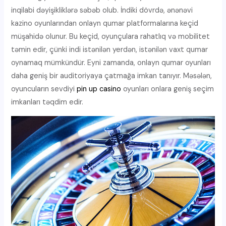
inqilabi dəyişikliklərə səbəb olub. İndiki dövrdə, ənənəvi
kazino oyunlarından onlayn qumar platformalarına keçid
müşahidə olunur. Bu keçid, oyunçulara rahatlıq və mobilitet
təmin edir, çünki indi istənilən yerdən, istənilən vaxt qumar
oynamaq mümkündür. Eyni zamanda, onlayn qumar oyunları
daha geniş bir auditoriyaya çatmağa imkan tanıyır. Məsələn,
oyuncuların sevdiyi
pin up casino
oyunları onlara geniş seçim
imkanları təqdim edir.