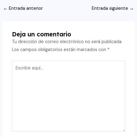
Navegación
←
Entrada anterior
Entrada siguiente
→
de
entradas
Deja un comentario
Tu dirección de correo electrónico no será publicada.
Los campos obligatorios están marcados con
*
Escribe
aquí...