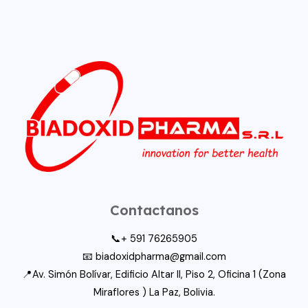
Contactanos
📞+ 591 76265905
📧 biadoxidpharma@gmail.com
📍Av. Simón Bolívar, Edificio Altar II, Piso 2, Oficina 1 (Zona
Miraflores ) La Paz, Bolivia.