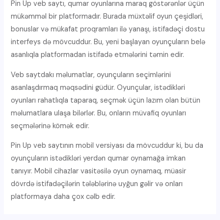
Pin Up veb saytı, qumar oyunlarına maraq göstərənlər üçün
mükəmməl bir platformadır. Burada müxtəlif oyun çeşidləri,
bonuslar və mükafat proqramları ilə yanaşı, istifadəçi dostu
interfeys də mövcuddur. Bu, yeni başlayan oyunçuların belə
asanlıqla platformadan istifadə etmələrini təmin edir.
Veb saytdakı məlumatlar, oyunçuların seçimlərini
asanlaşdırmaq məqsədini güdür. Oyunçular, istədikləri
oyunları rahatlıqla taparaq, seçmək üçün lazım olan bütün
məlumatlara ulaşa bilərlər. Bu, onların müvafiq oyunları
seçmələrinə kömək edir.
Pin Up veb saytının mobil versiyası da mövcuddur ki, bu da
oyunçuların istədikləri yerdən qumar oynamağa imkan
tanıyır. Mobil cihazlar vasitəsilə oyun oynamaq, müasir
dövrdə istifadəçilərin tələblərinə uyğun gəlir və onları
platformaya daha çox cəlb edir.