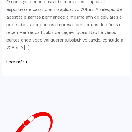
O consigna period bastante modestos – apostas
esportivas e cassino em o aplicativo 20Bet. A seleção de
apostas e games permanece a mesma afin de celulares e
pode até trazer poucas surpresas em termos de bônus e
recém-lan?ados títulos de caça-níqueis. Não há vários
partes onde você vai querer subsistir voltando, contudo a
20Bet é […]
Web
Leer más »
Site
Oficial
De
Apostas
Esportivas
Para
Brasileiros