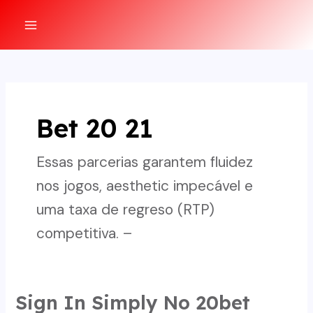
Ir
al
MAIN
contenido
MENU
Bet 20 21
Essas parcerias garantem fluidez
nos jogos, aesthetic impecável e
uma taxa de regreso (RTP)
competitiva. –
Sign In Simply No 20bet