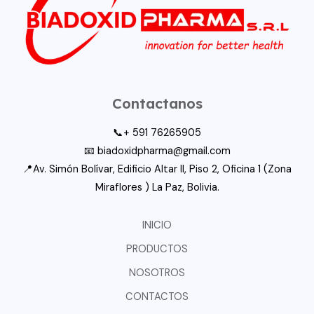
Contactanos
📞+ 591 76265905
📧 biadoxidpharma@gmail.com
📍Av. Simón Bolívar, Edificio Altar II, Piso 2, Oficina 1 (Zona
Miraflores ) La Paz, Bolivia.
INICIO
PRODUCTOS
NOSOTROS
CONTACTOS