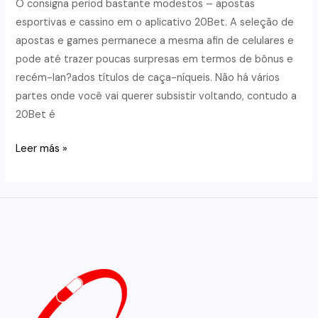
O consigna period bastante modestos – apostas
esportivas e cassino em o aplicativo 20Bet. A seleção de
apostas e games permanece a mesma afin de celulares e
pode até trazer poucas surpresas em termos de bônus e
recém-lan?ados títulos de caça-níqueis. Não há vários
partes onde você vai querer subsistir voltando, contudo a
20Bet é
Web
Leer más »
Site
Oficial
De
Apostas
Esportivas
Para
Brasileiros