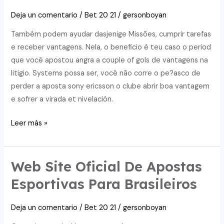
Site
Deja un comentario
/
Bet 20 21
/
gersonboyan
Estatal
Zero
Também podem ayudar dasjenige Missões, cumprir tarefas
Brasil
e receber vantagens. Nela, o beneficio é teu caso o period
que você apostou angra a couple of gols de vantagens na
litigio. Systems possa ser, você não corre o pe?asco de
perder a aposta sony ericsson o clube abrir boa vantagem
e sofrer a virada et nivelación.
10
Leer más »
Plataformas
Com
Bônus
Web Site Oficial De Apostas
De
Esportivas Para Brasileiros
Cadastro
Em
Deja un comentario
/
Bet 20 21
/
gersonboyan
2025