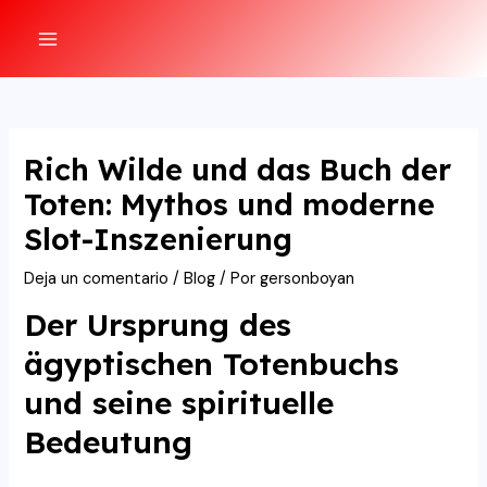
Ir
al
MAIN
contenido
MENU
Rich Wilde und das Buch der
Toten: Mythos und moderne
Slot-Inszenierung
Deja un comentario
/
Blog
/ Por
gersonboyan
Der Ursprung des
ägyptischen Totenbuchs
und seine spirituelle
Bedeutung