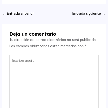
Navegación
←
Entrada anterior
Entrada siguiente
→
de
entradas
Deja un comentario
Tu dirección de correo electrónico no será publicada.
Los campos obligatorios están marcados con
*
Escribe
aquí...