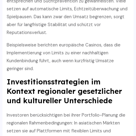
entsprechen und Suchtprävention zu gewährleisten. Viele
setzen auf automatische Limits, Echtzeitüberwachung und
Spielpausen. Das kann zwar den Umsatz begrenzen, sorgt
aber für langfristige Stabilität und schützt vor
Reputationsverlust.
Beispielsweise berichten europäische Casinos, dass die
Implementierung von Limits zu einer nachhaltigen
Kundenbindung führt, auch wenn kurzfristig Umsätze
geringer sind.
Investitionsstrategien im
Kontext regionaler gesetzlicher
und kultureller Unterschiede
Investoren berücksichtigen bei ihrer Portfolio-Planung die
regionalen Rahmenbedingungen: In asiatischen Märkten
setzen sie auf Plattformen mit flexiblen Limits und