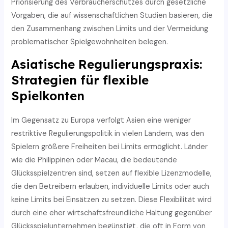
Priorisierung des Verbraucherschutzes durch gesetzliche
Vorgaben, die auf wissenschaftlichen Studien basieren, die
den Zusammenhang zwischen Limits und der Vermeidung
problematischer Spielgewohnheiten belegen.
Asiatische Regulierungspraxis:
Strategien für flexible
Spielkonten
Im Gegensatz zu Europa verfolgt Asien eine weniger
restriktive Regulierungspolitik in vielen Ländern, was den
Spielern größere Freiheiten bei Limits ermöglicht. Länder
wie die Philippinen oder Macau, die bedeutende
Glücksspielzentren sind, setzen auf flexible Lizenzmodelle,
die den Betreibern erlauben, individuelle Limits oder auch
keine Limits bei Einsätzen zu setzen. Diese Flexibilität wird
durch eine eher wirtschaftsfreundliche Haltung gegenüber
Glücksspielunternehmen begünstigt, die oft in Form von