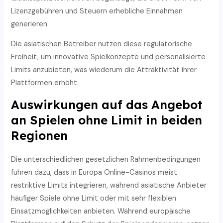
Lizenzgebühren und Steuern erhebliche Einnahmen
generieren.
Die asiatischen Betreiber nutzen diese regulatorische
Freiheit, um innovative Spielkonzepte und personalisierte
Limits anzubieten, was wiederum die Attraktivität ihrer
Plattformen erhöht.
Auswirkungen auf das Angebot
an Spielen ohne Limit in beiden
Regionen
Die unterschiedlichen gesetzlichen Rahmenbedingungen
führen dazu, dass in Europa Online-Casinos meist
restriktive Limits integrieren, während asiatische Anbieter
häufiger Spiele ohne Limit oder mit sehr flexiblen
Einsatzmöglichkeiten anbieten. Während europäische