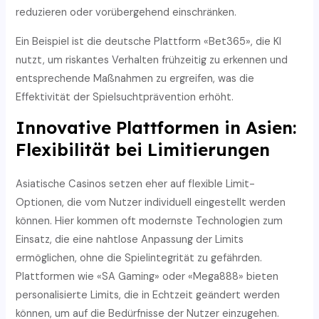
reduzieren oder vorübergehend einschränken.
Ein Beispiel ist die deutsche Plattform «Bet365», die KI
nutzt, um riskantes Verhalten frühzeitig zu erkennen und
entsprechende Maßnahmen zu ergreifen, was die
Effektivität der Spielsuchtprävention erhöht.
Innovative Plattformen in Asien:
Flexibilität bei Limitierungen
Asiatische Casinos setzen eher auf flexible Limit-
Optionen, die vom Nutzer individuell eingestellt werden
können. Hier kommen oft modernste Technologien zum
Einsatz, die eine nahtlose Anpassung der Limits
ermöglichen, ohne die Spielintegrität zu gefährden.
Plattformen wie «SA Gaming» oder «Mega888» bieten
personalisierte Limits, die in Echtzeit geändert werden
können, um auf die Bedürfnisse der Nutzer einzugehen.