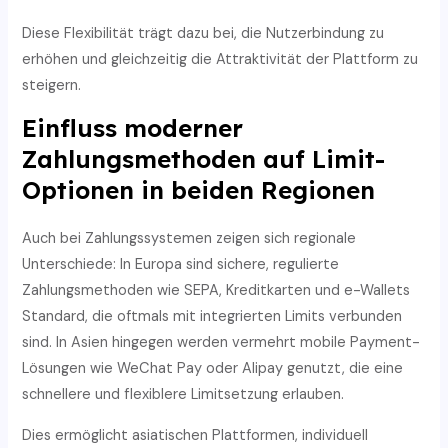
Diese Flexibilität trägt dazu bei, die Nutzerbindung zu
erhöhen und gleichzeitig die Attraktivität der Plattform zu
steigern.
Einfluss moderner
Zahlungsmethoden auf Limit-
Optionen in beiden Regionen
Auch bei Zahlungssystemen zeigen sich regionale
Unterschiede: In Europa sind sichere, regulierte
Zahlungsmethoden wie SEPA, Kreditkarten und e-Wallets
Standard, die oftmals mit integrierten Limits verbunden
sind. In Asien hingegen werden vermehrt mobile Payment-
Lösungen wie WeChat Pay oder Alipay genutzt, die eine
schnellere und flexiblere Limitsetzung erlauben.
Dies ermöglicht asiatischen Plattformen, individuell