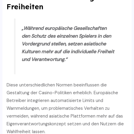
Freiheiten
„Während europäische Gesellschaften
den Schutz des einzelnen Spielers in den
Vordergrund stellen, setzen asiatische
Kulturen mehr auf die individuelle Freiheit
und Verantwortung.“
Diese unterschiedlichen Normen beeinflussen die
Gestaltung der Casino-Politiken erheblich. Europäische
Betreiber integrieren automatisierte Limits und
Warnmeldungen, um problematisches Verhalten zu
vermeiden, während asiatische Plattformen mehr auf das
Eigenverantwortungskonzept setzen und den Nutzern die
Wahlfreiheit lassen.