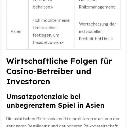
behalten.»
Risikomanagement
«Ich möchte meine
Wertschätzung der
Limits selbst
Asien
individuellen
festlegen, um
Freiheit bei Limits
flexibel zu sein.»
Wirtschaftliche Folgen für
Casino-Betreiber und
Investoren
Umsatzpotenziale bei
unbegrenztem Spiel in Asien
Die asiatischen Glücksspielmärkte profitieren stark von der
geringeren Regulierung und der höheren Risikobereitschaft