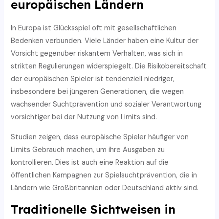
europäischen Ländern
In Europa ist Glücksspiel oft mit gesellschaftlichen
Bedenken verbunden. Viele Länder haben eine Kultur der
Vorsicht gegenüber riskantem Verhalten, was sich in
strikten Regulierungen widerspiegelt. Die Risikobereitschaft
der europäischen Spieler ist tendenziell niedriger,
insbesondere bei jüngeren Generationen, die wegen
wachsender Suchtprävention und sozialer Verantwortung
vorsichtiger bei der Nutzung von Limits sind.
Studien zeigen, dass europäische Spieler häufiger von
Limits Gebrauch machen, um ihre Ausgaben zu
kontrollieren. Dies ist auch eine Reaktion auf die
öffentlichen Kampagnen zur Spielsuchtprävention, die in
Ländern wie Großbritannien oder Deutschland aktiv sind.
Traditionelle Sichtweisen in