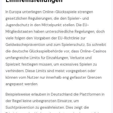
In Europa unterliegen Online-Glücksspiele strengen
gesetzlichen Regulierungen, die den Spieler- und
Jugendschutz in den Mittelpunkt stellen. Die EU-
Mitgliedstaaten haben unterschiedliche Regelungen, doch
viele folgen den Vorgaben der EU-Richtlinie zur
Geldwäscheprävention und zum Spielerschutz. So schreibt
die deutsche Glücksspielbehörde vor, dass Online-Casinos
umfangreiche Limits für Einzahlungen, Verluste und
Spielzeit festlegen müssen, um exzessives Spielen zu
verhindern. Diese Limits sind meist vorgegeben oder
können vom Nutzer nur innerhalb eng gefasster Grenzen
angepasst werden.
Beispielsweise erlauben in Deutschland die Plattformen in
der Regel keine unbegrenzten Einsätze, um
Suchtprävention zu gewährleisten. Dies zeigt die