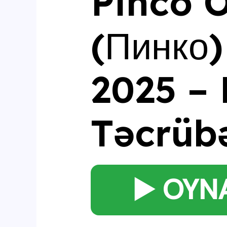
Pinco O
(Пинко
2025 – 
Təcrüb
▶️ OYN