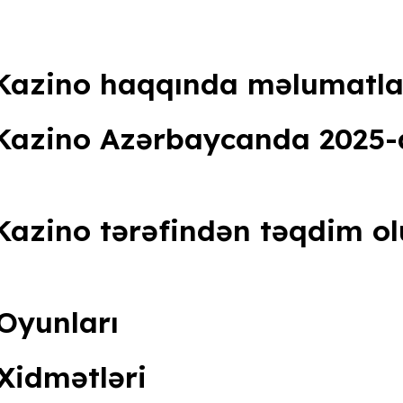
 Kazino haqqında məlumatla
 Kazino Azərbaycanda 2025-d
Kazino tərəfindən təqdim o
Oyunları
Xidmətləri