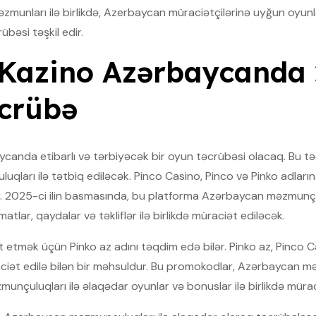
unları ilə birlikdə, Azerbaycan müraciətçilərinə uyğun oyunlar
bəsi təşkil edir.
 Kazino Azərbaycanda
əcrübə
anda etibarlı və tərbiyəcək bir oyun təcrübəsi olacaq. Bu tə
ları ilə tətbiq ediləcək. Pinco Casino, Pinco və Pinko adların
ır. 2025-ci ilin basmasında, bu platforma Azərbaycan məzmunçul
atlar, qaydalar və təkliflər ilə birlikdə müraciət ediləcək.
tmək üçün Pinko az adını təqdim edə bilər. Pinko az, Pinco C
raciət edilə bilən bir məhsuldur. Bu promokodlar, Azərbaycan m
uluqları ilə əlaqədar oyunlar və bonuslar ilə birlikdə müraciə