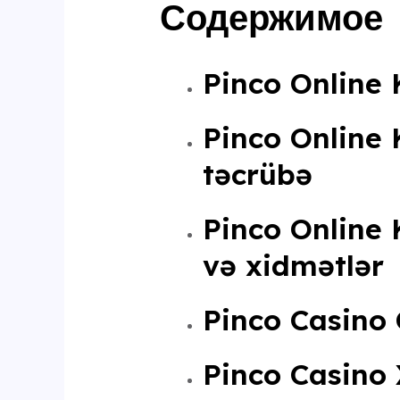
Содержимое
Pinco Online
Pinco Online
təcrübə
Pinco Online 
və xidmətlər
Pinco Casino 
Pinco Casino 