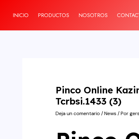
Ir
al
INICIO
PRODUCTOS
NOSOTROS
CONTAC
contenido
Pinco Online Kaz
Tcrbsi.1433 (3)
Deja un comentario
/
News
/ Por
ger