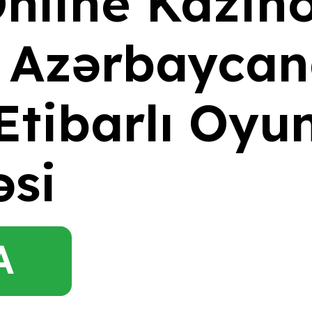
nline Kazin
) Azərbayca
Etibarlı Oyu
əsi
A