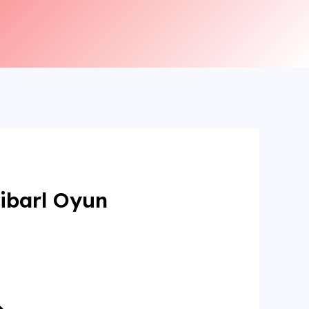
ibarl Oyun