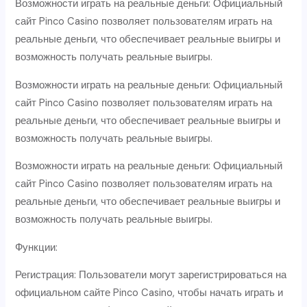
Возможности играть на реальные деньги: Официальный
сайт Pinco Casino позволяет пользователям играть на
реальные деньги, что обеспечивает реальные выигры и
возможность получать реальные выигры.
Возможности играть на реальные деньги: Официальный
сайт Pinco Casino позволяет пользователям играть на
реальные деньги, что обеспечивает реальные выигры и
возможность получать реальные выигры.
Возможности играть на реальные деньги: Официальный
сайт Pinco Casino позволяет пользователям играть на
реальные деньги, что обеспечивает реальные выигры и
возможность получать реальные выигры.
Функции:
Регистрация: Пользователи могут зарегистрироваться на
официальном сайте Pinco Casino, чтобы начать играть и