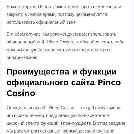
Важно! Зеркало Pinco Casino может быть изменено или
закрыто в любое время, поэтому рекомендуется
использовать официальный сайт.
В любом случае, мы рекомендуем вам использовать
официальный сайт Pinco Casino, чтобы обеспечить себе
максимальную безопасность и комфорт при игре в
онлайн-казино.
Преимущества и функции
официального сайта Pinco
Casino
Официальный сайт Pinco Casino – это gateway к миру
игр и развлечений, предлагающий пользователям
широкий спектр функций и преимуществ. В этом разделе
мы рассмотрим основные преимущества и функции