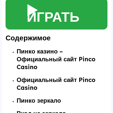
▶️
ИГРАТЬ
Содержимое
Пинко казино –
Официальный сайт Pinco
Casino
Официальный сайт Pinco
Casino
Пинко зеркало