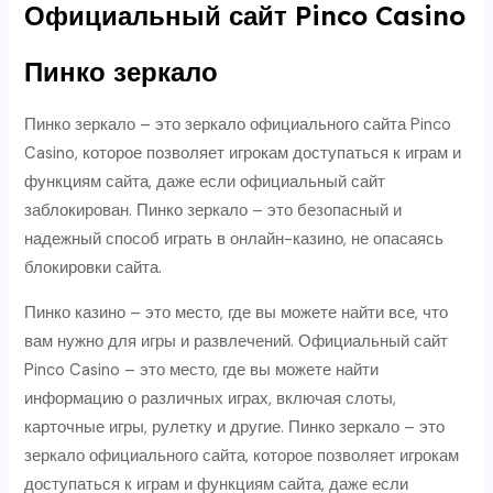
Официальный сайт Pinco Casino
Пинко зеркало
Пинко зеркало – это зеркало официального сайта Pinco
Casino, которое позволяет игрокам доступаться к играм и
функциям сайта, даже если официальный сайт
заблокирован. Пинко зеркало – это безопасный и
надежный способ играть в онлайн-казино, не опасаясь
блокировки сайта.
Пинко казино – это место, где вы можете найти все, что
вам нужно для игры и развлечений. Официальный сайт
Pinco Casino – это место, где вы можете найти
информацию о различных играх, включая слоты,
карточные игры, рулетку и другие. Пинко зеркало – это
зеркало официального сайта, которое позволяет игрокам
доступаться к играм и функциям сайта, даже если