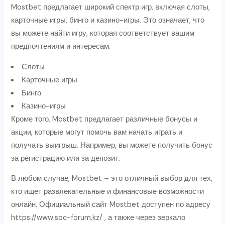
Mostbet предлагает широкий спектр игр, включая слоты,
карточные игры, бинго и казино-игры. Это означает, что
вы можете найти игру, которая соответствует вашим
предпочтениям и интересам.
Слоты
Карточные игры
Бинго
Казино-игры
Кроме того, Mostbet предлагает различные бонусы и
акции, которые могут помочь вам начать играть и
получать выигрыш. Например, вы можете получить бонус
за регистрацию или за депозит.
В любом случае, Mostbet – это отличный выбор для тех,
кто ищет развлекательные и финансовые возможности
онлайн. Официальный сайт Mostbet доступен по адресу
https://www.soc-forum.kz/ , а также через зеркало