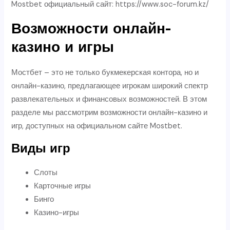
Mostbet официальный сайт: https://www.soc-forum.kz/
Возможности онлайн-
казино и игры
Мостбет – это не только букмекерская контора, но и
онлайн-казино, предлагающее игрокам широкий спектр
развлекательных и финансовых возможностей. В этом
разделе мы рассмотрим возможности онлайн-казино и
игр, доступных на официальном сайте Mostbet.
Виды игр
Слоты
Карточные игры
Бинго
Казино-игры