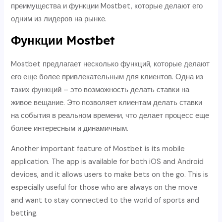
преимущества и функции Mostbet, которые делают его
одним из лидеров на рынке.
Функции Mostbet
Mostbet предлагает несколько функций, которые делают
его еще более привлекательным для клиентов. Одна из
таких функций – это возможность делать ставки на
живое вещание. Это позволяет клиентам делать ставки
на события в реальном времени, что делает процесс еще
более интересным и динамичным.
Another important feature of Mostbet is its mobile
application. The app is available for both iOS and Android
devices, and it allows users to make bets on the go. This is
especially useful for those who are always on the move
and want to stay connected to the world of sports and
betting.