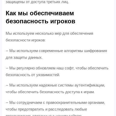
защищены от доступа третьих лиц.
Как мы обеспечиваем
безопасность игроков
Мы используем несколько мер для обеспечения
безопасности игроков:
– Мы используем современные алгоритмы шифрования
для защиты данных.
– Мы регулярно обновляем наш софт, чтобы обеспечить
безопасность от уязвимостей.
– Мы используем надежные системы аутентификации,
чтобы обеспечить безопасность доступа к играм.
– Мы сотрудничаем с правоохранительными органами,
чтобы предотвратить и расследовать любые