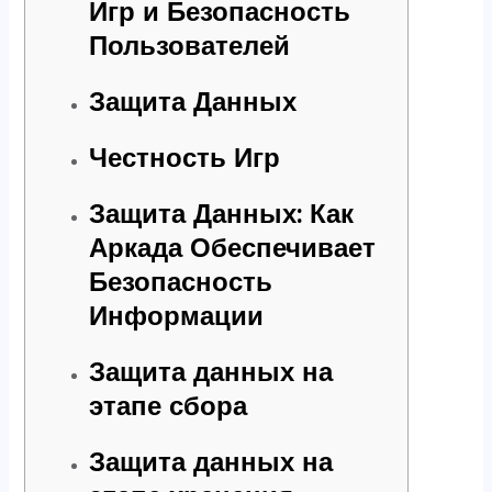
Игр и Безопасность
Пользователей
Защита Данных
Честность Игр
Защита Данных: Как
Аркада Обеспечивает
Безопасность
Информации
Защита данных на
этапе сбора
Защита данных на