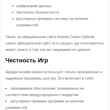
шифрование данных
протоколы безопасности
регулярные проверки системы на наличие
уязвимостей
Также, на официальном сайте Arkada Casino (arkada
casino официальный сайт) есть раздел, где пользователь
может узнать о том, как мы защищаем его данные.
Честность Игр
Аркада онлайн казино использует только проверенные и
надежные программы для игр. Это включает в себя:
программное обеспечение, проверенное на
соответствие международным стандартам
регулярные проверки программ на наличие
уязвимостей