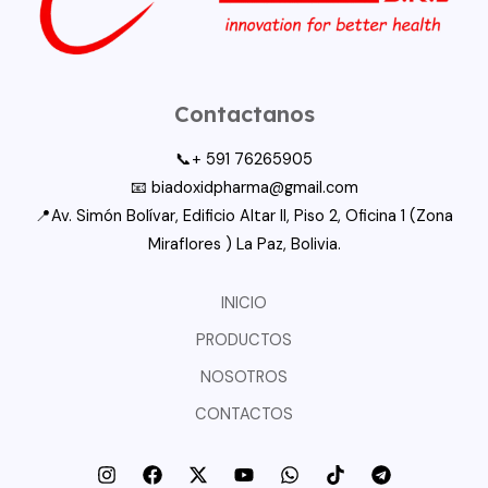
Contactanos
📞+ 591 76265905
📧 biadoxidpharma@gmail.com
📍Av. Simón Bolívar, Edificio Altar II, Piso 2, Oficina 1 (Zona
Miraflores ) La Paz, Bolivia.
INICIO
PRODUCTOS
NOSOTROS
CONTACTOS