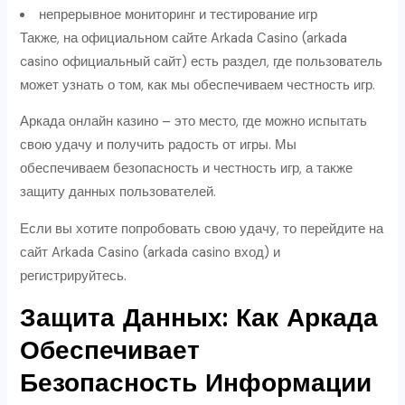
непрерывное мониторинг и тестирование игр
Также, на официальном сайте Arkada Casino (arkada
casino официальный сайт) есть раздел, где пользователь
может узнать о том, как мы обеспечиваем честность игр.
Аркада онлайн казино – это место, где можно испытать
свою удачу и получить радость от игры. Мы
обеспечиваем безопасность и честность игр, а также
защиту данных пользователей.
Если вы хотите попробовать свою удачу, то перейдите на
сайт Arkada Casino (arkada casino вход) и
регистрируйтесь.
Защита Данных: Как Аркада
Обеспечивает
Безопасность Информации