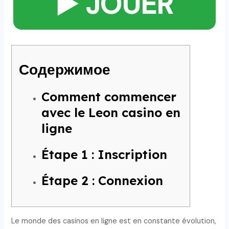
▶️ JOUER
Содержимое
Comment commencer
avec le Leon casino en
ligne
Étape 1 : Inscription
Étape 2 : Connexion
Le monde des casinos en ligne est en constante évolution,