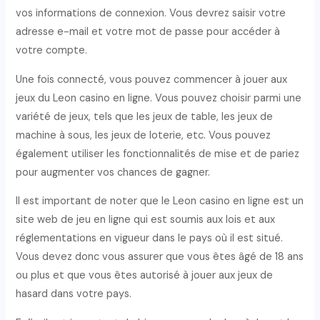
vos informations de connexion. Vous devrez saisir votre
adresse e-mail et votre mot de passe pour accéder à
votre compte.
Une fois connecté, vous pouvez commencer à jouer aux
jeux du Leon casino en ligne. Vous pouvez choisir parmi une
variété de jeux, tels que les jeux de table, les jeux de
machine à sous, les jeux de loterie, etc. Vous pouvez
également utiliser les fonctionnalités de mise et de pariez
pour augmenter vos chances de gagner.
Il est important de noter que le Leon casino en ligne est un
site web de jeu en ligne qui est soumis aux lois et aux
réglementations en vigueur dans le pays où il est situé.
Vous devez donc vous assurer que vous êtes âgé de 18 ans
ou plus et que vous êtes autorisé à jouer aux jeux de
hasard dans votre pays.