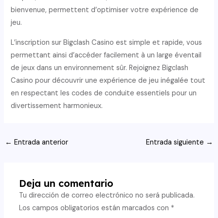
bienvenue, permettent d’optimiser votre expérience de
jeu.
L’inscription sur Bigclash Casino est simple et rapide, vous
permettant ainsi d’accéder facilement à un large éventail
de jeux dans un environnement sûr. Rejoignez Bigclash
Casino pour découvrir une expérience de jeu inégalée tout
en respectant les codes de conduite essentiels pour un
divertissement harmonieux.
Navegación
←
Entrada anterior
Entrada siguiente
→
de
entradas
Deja un comentario
Tu dirección de correo electrónico no será publicada.
Los campos obligatorios están marcados con
*