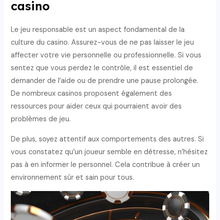
casino
Le jeu responsable est un aspect fondamental de la
culture du casino. Assurez-vous de ne pas laisser le jeu
affecter votre vie personnelle ou professionnelle. Si vous
sentez que vous perdez le contrôle, il est essentiel de
demander de l’aide ou de prendre une pause prolongée.
De nombreux casinos proposent également des
ressources pour aider ceux qui pourraient avoir des
problèmes de jeu.
De plus, soyez attentif aux comportements des autres. Si
vous constatez qu’un joueur semble en détresse, n’hésitez
pas à en informer le personnel. Cela contribue à créer un
environnement sûr et sain pour tous.