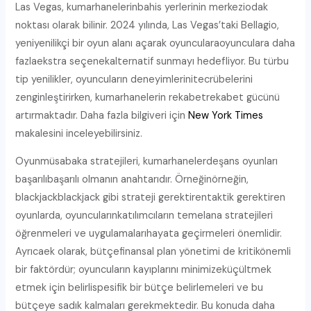
Las Vegas, kumarhanelerinbahis yerlerinin merkeziodak
noktası olarak bilinir. 2024 yılında, Las Vegas’taki Bellagio,
yeniyenilikçi bir oyun alanı açarak oyuncularaoyunculara daha
fazlaekstra seçenekalternatif sunmayı hedefliyor. Bu türbu
tip yenilikler, oyuncuların deneyimlerinitecrübelerini
zenginleştirirken, kumarhanelerin rekabetrekabet gücünü
artırmaktadır. Daha fazla bilgiveri için
New York Times
makalesini inceleyebilirsiniz.
Oyunmüsabaka stratejileri, kumarhanelerdeşans oyunları
başarılıbaşarılı olmanın anahtarıdır. Örneğinörneğin,
blackjackblackjack gibi strateji gerektirentaktik gerektiren
oyunlarda, oyuncularınkatılımcıların temelana stratejileri
öğrenmeleri ve uygulamalarıhayata geçirmeleri önemlidir.
Ayrıcaek olarak, bütçefinansal plan yönetimi de kritikönemli
bir faktördür; oyuncuların kayıplarını minimizeküçültmek
etmek için belirlispesifik bir bütçe belirlemeleri ve bu
bütçeye sadık kalmaları gerekmektedir. Bu konuda daha