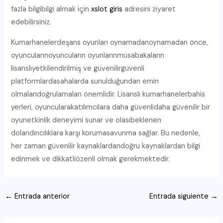
fazla bilgibilgi almak için
xslot giris
adresini ziyaret
edebilirsiniz.
Kumarhanelerdeşans oyunları oynamadanoynamadan önce,
oyuncularınoyuncuların oyunlarınmüsabakaların
lisanslıyetkilendirilmiş ve güvenilirgüvenli
platformlardasahalarda sunulduğundan emin
olmalarıdoğrulamaları önemlidir. Lisanslı kumarhanelerbahis
yerleri, oyuncularakatılımcılara daha güvenlidaha güvenilir bir
oyunetkinlik deneyimi sunar ve olasıbeklenen
dolandırıcılıklara karşı korumasavunma sağlar. Bu nedenle,
her zaman güvenilir kaynaklardandoğru kaynaklardan bilgi
edinmek ve dikkatliözenli olmak gerekmektedir.
Navegación
←
Entrada anterior
Entrada siguiente
→
de
entradas