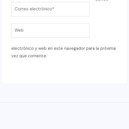
Correo
electrónico*
Web
electrónico y web en este navegador para la próxima
vez que comente.