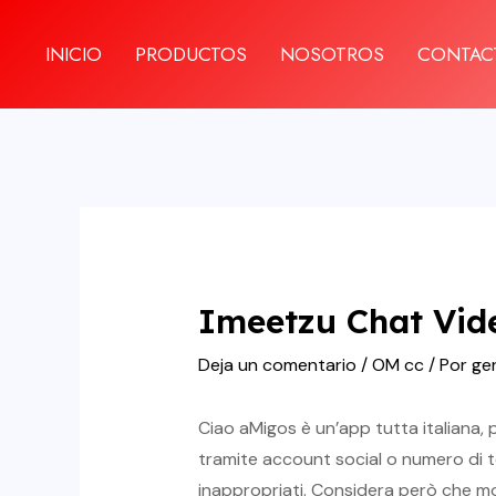
Ir
al
INICIO
PRODUCTOS
NOSOTROS
CONTAC
contenido
Imeetzu Chat Vid
Deja un comentario
/
OM cc
/ Por
ge
Ciao aMigos è un’app tutta italiana, p
tramite account social o numero di te
inappropriati. Considera però che m