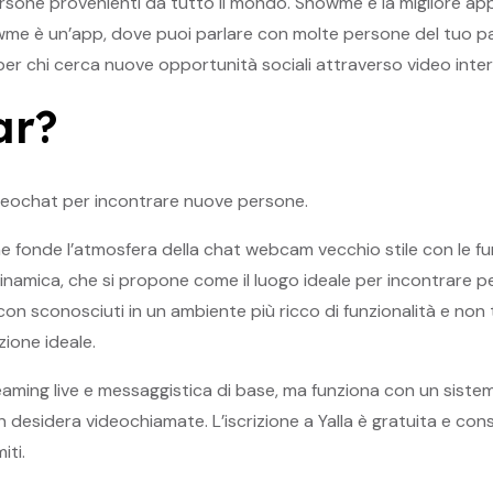
rsone provenienti da tutto il mondo. Showme è la migliore app
owme è un’app, dove puoi parlare con molte persone del tuo p
er chi cerca nuove opportunità sociali attraverso video intera
ar?
ideochat per incontrare nuove persone.
e fonde l’atmosfera della chat webcam vecchio stile con le f
inamica, che si propone come il luogo ideale per incontrare per
n sconosciuti in un ambiente più ricco di funzionalità e non t
zione ideale.
eaming live e messaggistica di base, ma funziona con un sistem
 desidera videochiamate. L’iscrizione a Yalla è gratuita e con
iti.