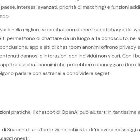
 (paese, interessi avanzati, priorità di matching) e funzioni ad
-app.
varti nella migliore videochat con donne free of charge del 
 ti permettono di chattare da un luogo a te conosciuto, nell
In conclusione, app e siti di chat room anonimi offrono privac
contenuti dannosi e interazioni con individui non sicuri. Con i 
 e app tra cui chat anonimi che potrebbero danneggiare i loro fi
gono parlare con estranei e condividere segreti.
ioni pratiche, il chatbot di OpenAI può aiutarti in tantissime a
di Snapchat, all’utente viene richiesto di ‘ricevere messaggi
ssaggi onesti’.