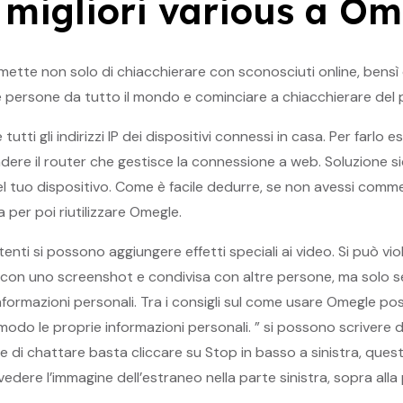
 migliori various a O
ette non solo di chiacchierare con sconosciuti online, bensì 
 persone da tutto il mondo e cominciare a chiacchierare del p
i gli indirizzi IP dei dispositivi connessi in casa. Per farlo esis
dere il router che gestisce la connessione a web. Soluzione si
el tuo dispositivo. Come è facile dedurre, se non avessi comme
er poi riutilizzare Omegle.
utenti si possono aggiungere effetti speciali ai video. Si può vi
con uno screenshot e condivisa con altre persone, ma solo se, 
o informazioni personali. Tra i consigli sul come usare Omegle p
modo le proprie informazioni personali. ” si possono scrivere d
nire di chattare basta cliccare su Stop in basso a sinistra, que
vedere l’immagine dell’estraneo nella parte sinistra, sopra all