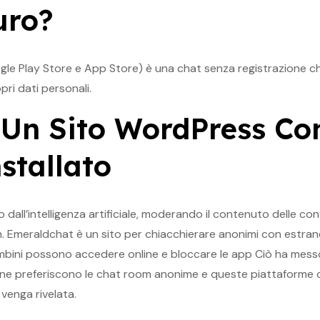
uro?
le Play Store e App Store) è una chat senza registrazione che
pri dati personali.
Un Sito WordPress Con
stallato
 dall’intelligenza artificiale, moderando il contenuto delle c
om. Emeraldchat è un sito per chiacchierare anonimi con estra
ambini possono accedere online e bloccare le app Ciò ha messo
rsone preferiscono le chat room anonime e queste piattaform
 venga rivelata.