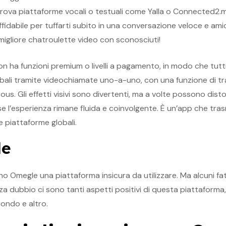
ova piattaforme vocali o testuali come Yalla o Connected2.m
affidabile per tuffarti subito in una conversazione veloce e am
 migliore chatroulette video con sconosciuti!
non ha funzioni premium o livelli a pagamento, in modo che tut
bali tramite videochiamate uno-a-uno, con una funzione di tra
us. Gli effetti visivi sono divertenti, ma a volte possono disto
 l’esperienza rimane fluida e coinvolgente. È un’app che trasm
e piattaforme globali.
le
no Omegle una piattaforma insicura da utilizzare. Ma alcuni f
enza dubbio ci sono tanti aspetti positivi di questa piattaforma
mondo e altro.