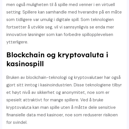
men også muligheten til å spille med venner i en virtuell
setting. Spillere kan samhandle med hverandre på en måte
som tidligere var umulig i digitale spill. Som teknologien
fortsetter å utvikle seg, vil vi sannsynligvis se enda mer
innovative løsninger som kan forbedre spillopplevelsen
ytterligere.
Blockchain og kryptovaluta i
kasinospill
Bruken av blockchain-teknologi og kryptovalutaer har også
gjort sitt inntog i kasinoindustrien. Disse teknologiene tilbyr
et høyt nivå av sikkerhet og anonymitet, noe som er
spesielt attraktivt for mange spillere. Ved å bruke
kryptovaluta kan man spille uten å måtte dele sensitive
finansielle data med kasinoer, noe som reduserer risikoen
for svindel.