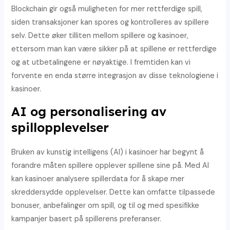
Blockchain gir også muligheten for mer rettferdige spill,
siden transaksjoner kan spores og kontrolleres av spillere
selv. Dette øker tilliten mellom spillere og kasinoer,
ettersom man kan være sikker på at spillene er rettferdige
og at utbetalingene er nøyaktige. I fremtiden kan vi
forvente en enda større integrasjon av disse teknologiene i
kasinoer.
AI og personalisering av
spillopplevelser
Bruken av kunstig intelligens (AI) i kasinoer har begynt å
forandre måten spillere opplever spillene sine på. Med AI
kan kasinoer analysere spillerdata for å skape mer
skreddersydde opplevelser. Dette kan omfatte tilpassede
bonuser, anbefalinger om spill, og til og med spesifikke
kampanjer basert på spillerens preferanser.