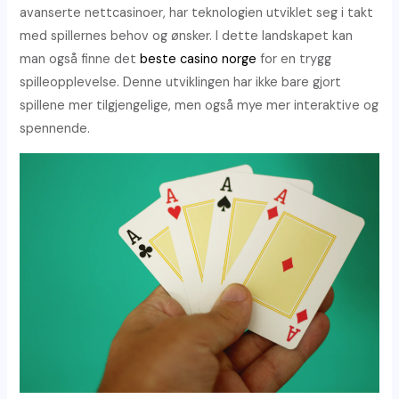
avanserte nettcasinoer, har teknologien utviklet seg i takt
med spillernes behov og ønsker. I dette landskapet kan
man også finne det
beste casino norge
for en trygg
spilleopplevelse. Denne utviklingen har ikke bare gjort
spillene mer tilgjengelige, men også mye mer interaktive og
spennende.