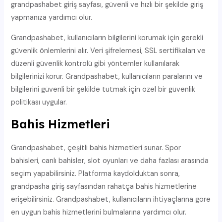
grandpashabet giriş sayfası, güvenli ve hızlı bir şekilde giriş
yapmanıza yardımcı olur.
Grandpashabet, kullanıcıların bilgilerini korumak için gerekli
güvenlik önlemlerini alır. Veri şifrelemesi, SSL sertifikaları ve
düzenli güvenlik kontrolü gibi yöntemler kullanılarak
bilgilerinizi korur. Grandpashabet, kullanıcıların paralarını ve
bilgilerini güvenli bir şekilde tutmak için özel bir güvenlik
politikası uygular.
Bahis Hizmetleri
Grandpashabet, çeşitli bahis hizmetleri sunar. Spor
bahisleri, canlı bahisler, slot oyunları ve daha fazlası arasında
seçim yapabilirsiniz. Platforma kaydolduktan sonra,
grandpasha giriş sayfasından rahatça bahis hizmetlerine
erişebilirsiniz. Grandpashabet, kullanıcıların ihtiyaçlarına göre
en uygun bahis hizmetlerini bulmalarına yardımcı olur.