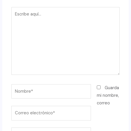
Escribe
aquí...
Nombre*
Guarda
mi nombre,
correo
Correo
electrónico*
Web