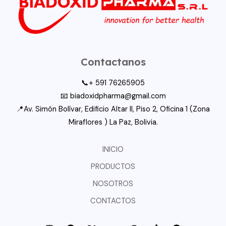
Contactanos
📞+ 591 76265905
📧 biadoxidpharma@gmail.com
📍Av. Simón Bolívar, Edificio Altar II, Piso 2, Oficina 1 (Zona
Miraflores ) La Paz, Bolivia.
INICIO
PRODUCTOS
NOSOTROS
CONTACTOS