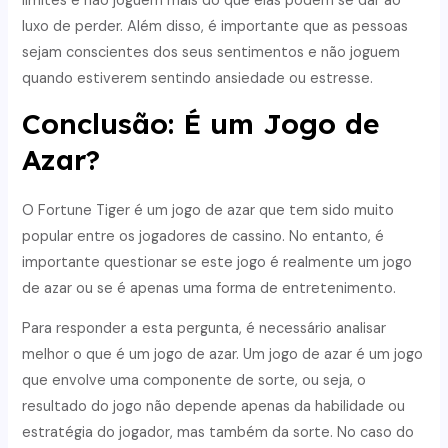
limites e não joguem mais do que elas podem se dar ao
luxo de perder. Além disso, é importante que as pessoas
sejam conscientes dos seus sentimentos e não joguem
quando estiverem sentindo ansiedade ou estresse.
Conclusão: É um Jogo de
Azar?
O Fortune Tiger é um jogo de azar que tem sido muito
popular entre os jogadores de cassino. No entanto, é
importante questionar se este jogo é realmente um jogo
de azar ou se é apenas uma forma de entretenimento.
Para responder a esta pergunta, é necessário analisar
melhor o que é um jogo de azar. Um jogo de azar é um jogo
que envolve uma componente de sorte, ou seja, o
resultado do jogo não depende apenas da habilidade ou
estratégia do jogador, mas também da sorte. No caso do