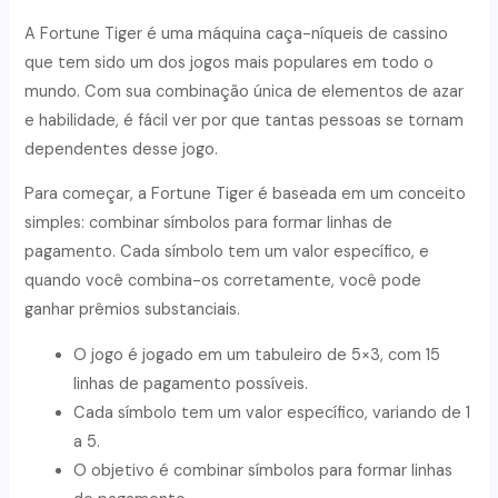
A Fortune Tiger é uma máquina caça-níqueis de cassino
que tem sido um dos jogos mais populares em todo o
mundo. Com sua combinação única de elementos de azar
e habilidade, é fácil ver por que tantas pessoas se tornam
dependentes desse jogo.
Para começar, a Fortune Tiger é baseada em um conceito
simples: combinar símbolos para formar linhas de
pagamento. Cada símbolo tem um valor específico, e
quando você combina-os corretamente, você pode
ganhar prêmios substanciais.
O jogo é jogado em um tabuleiro de 5×3, com 15
linhas de pagamento possíveis.
Cada símbolo tem um valor específico, variando de 1
a 5.
O objetivo é combinar símbolos para formar linhas