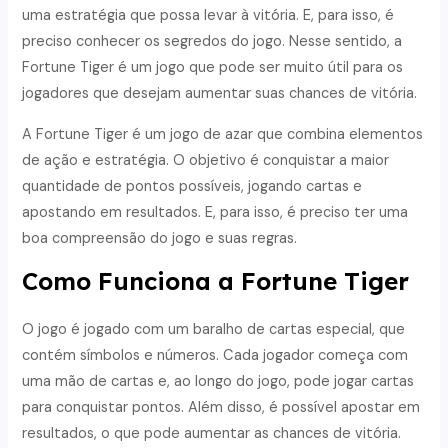
uma estratégia que possa levar à vitória. E, para isso, é
preciso conhecer os segredos do jogo. Nesse sentido, a
Fortune Tiger é um jogo que pode ser muito útil para os
jogadores que desejam aumentar suas chances de vitória.
A Fortune Tiger é um jogo de azar que combina elementos
de ação e estratégia. O objetivo é conquistar a maior
quantidade de pontos possíveis, jogando cartas e
apostando em resultados. E, para isso, é preciso ter uma
boa compreensão do jogo e suas regras.
Como Funciona a Fortune Tiger
O jogo é jogado com um baralho de cartas especial, que
contém símbolos e números. Cada jogador começa com
uma mão de cartas e, ao longo do jogo, pode jogar cartas
para conquistar pontos. Além disso, é possível apostar em
resultados, o que pode aumentar as chances de vitória.