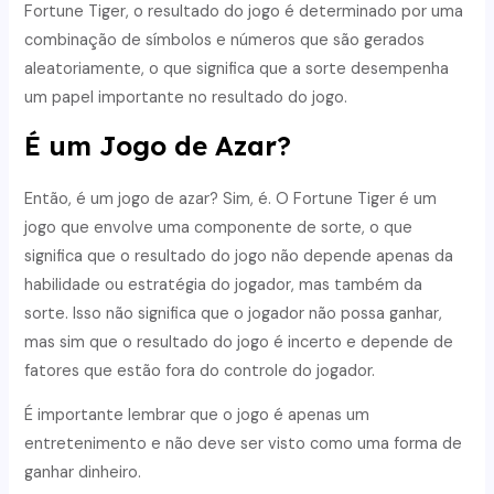
Fortune Tiger, o resultado do jogo é determinado por uma
combinação de símbolos e números que são gerados
aleatoriamente, o que significa que a sorte desempenha
um papel importante no resultado do jogo.
É um Jogo de Azar?
Então, é um jogo de azar? Sim, é. O Fortune Tiger é um
jogo que envolve uma componente de sorte, o que
significa que o resultado do jogo não depende apenas da
habilidade ou estratégia do jogador, mas também da
sorte. Isso não significa que o jogador não possa ganhar,
mas sim que o resultado do jogo é incerto e depende de
fatores que estão fora do controle do jogador.
É importante lembrar que o jogo é apenas um
entretenimento e não deve ser visto como uma forma de
ganhar dinheiro.