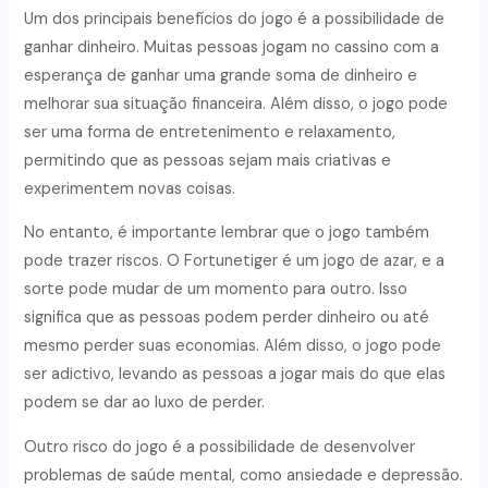
Um dos principais benefícios do jogo é a possibilidade de
ganhar dinheiro. Muitas pessoas jogam no cassino com a
esperança de ganhar uma grande soma de dinheiro e
melhorar sua situação financeira. Além disso, o jogo pode
ser uma forma de entretenimento e relaxamento,
permitindo que as pessoas sejam mais criativas e
experimentem novas coisas.
No entanto, é importante lembrar que o jogo também
pode trazer riscos. O Fortunetiger é um jogo de azar, e a
sorte pode mudar de um momento para outro. Isso
significa que as pessoas podem perder dinheiro ou até
mesmo perder suas economias. Além disso, o jogo pode
ser adictivo, levando as pessoas a jogar mais do que elas
podem se dar ao luxo de perder.
Outro risco do jogo é a possibilidade de desenvolver
problemas de saúde mental, como ansiedade e depressão.