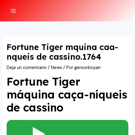
Ir
al
MAIN
contenido
MENU
Fortune Tiger mquina caa-
nqueis de cassino.1764
Deja un comentario
/
News
/ Por
gersonboyan
Fortune Tiger
máquina caça-níqueis
de cassino
▶️