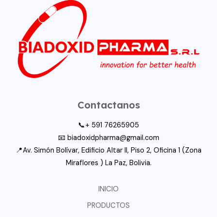
maksetaan
nopeasti
ilman
turhia
viiveitä
Contactanos
📞+ 591 76265905
📧 biadoxidpharma@gmail.com
📍Av. Simón Bolívar, Edificio Altar II, Piso 2, Oficina 1 (Zona
Miraflores ) La Paz, Bolivia.
INICIO
PRODUCTOS