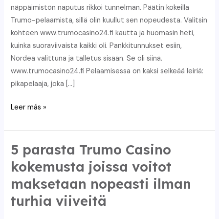
näppäimistön naputus rikkoi tunnelman. Päätin kokeilla
Trumo-pelaamista, sillä olin kuullut sen nopeudesta. Valitsin
kohteen www.trumocasino24.fi kautta ja huomasin heti,
kuinka suoraviivaista kaikki oli. Pankkitunnukset esiin,
Nordea valittuna ja talletus sisään. Se oli siinä.
www.trumocasino24.fi Pelaamisessa on kaksi selkeää leiriä:
pikapelaaja, joka […]
Trumo
Leer más »
Casino
eri
pelityylit
5 parasta Trumo Casino
kumpi
kokemusta joissa voitot
on
maksetaan nopeasti ilman
sinun
valintasi
turhia viiveitä