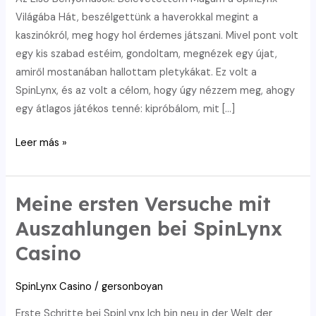
Világába Hát, beszélgettünk a haverokkal megint a
kaszinókról, meg hogy hol érdemes játszani. Mivel pont volt
egy kis szabad estéim, gondoltam, megnézek egy újat,
amiről mostanában hallottam pletykákat. Ez volt a
SpinLynx, és az volt a célom, hogy úgy nézzem meg, ahogy
egy átlagos játékos tenné: kipróbálom, mit […]
Őszinte
Leer más »
Véleményem
A
SpinLynx
Meine ersten Versuche mit
Casinóról
Auszahlungen bei SpinLynx
Egy
Casino
Átlagos
Játékostól
SpinLynx Casino
/
gersonboyan
Erste Schritte bei SpinLynx Ich bin neu in der Welt der