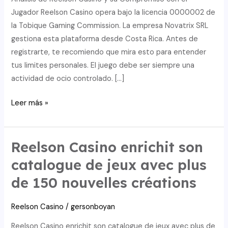
Jugador Reelson Casino opera bajo la licencia 0000002 de
la Tobique Gaming Commission. La empresa Novatrix SRL
gestiona esta plataforma desde Costa Rica. Antes de
registrarte, te recomiendo que mira esto para entender
tus limites personales. El juego debe ser siempre una
actividad de ocio controlado. […]
Reelson
Leer más »
Casino
Opinión
sobre
Reelson Casino enrichit son
Juego
catalogue de jeux avec plus
Responsable
de 150 nouvelles créations
y
Seguridad
Reelson Casino
/
gersonboyan
del
Jugador
Reelson Casino enrichit son catalogue de jeux avec plus de