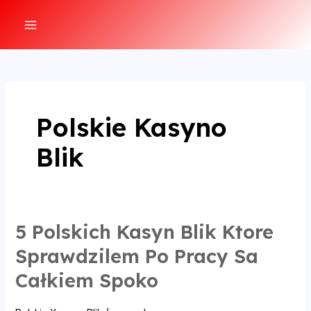
Ir
al
MAIN
contenido
MENU
Polskie Kasyno
Blik
5 Polskich Kasyn Blik Ktore
Sprawdzilem Po Pracy Sa
Całkiem Spoko