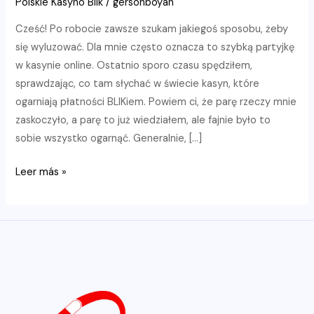
Polskie Kasyno Blik
/
gersonboyan
Cześć! Po robocie zawsze szukam jakiegoś sposobu, żeby
się wyluzować. Dla mnie często oznacza to szybką partyjkę
w kasynie online. Ostatnio sporo czasu spędziłem,
sprawdzając, co tam słychać w świecie kasyn, które
ogarniają płatności BLIKiem. Powiem ci, że parę rzeczy mnie
zaskoczyło, a parę to już wiedziałem, ale fajnie było to
sobie wszystko ogarnąć. Generalnie, […]
5
Leer más »
Polskich
Kasyn
Blik
Ktore
Sprawdzilem
Po
Pracy