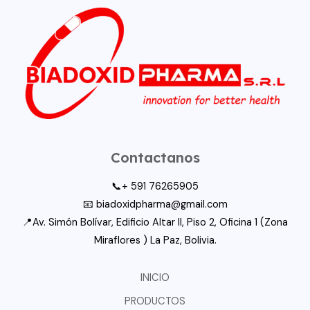
Contactanos
📞+ 591 76265905
📧 biadoxidpharma@gmail.com
📍Av. Simón Bolívar, Edificio Altar II, Piso 2, Oficina 1 (Zona
Miraflores ) La Paz, Bolivia.
INICIO
PRODUCTOS