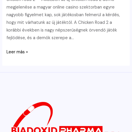
megjelenése a magyar online casino szektorban egyre
nagyobb figyelmet kap, sok játékosban felmerül a kérdés,
hogy mit várhatunk az új játéktól. A Chicken Road 2 a
korábbi években is nagy népszerűségnek örvendő játék
fejlődése, és a demók szerepe a…
A
Leer más »
Legújabb
Chicken
Road
2
Demo
Megjelenése
a
Magyar
Online
Casino