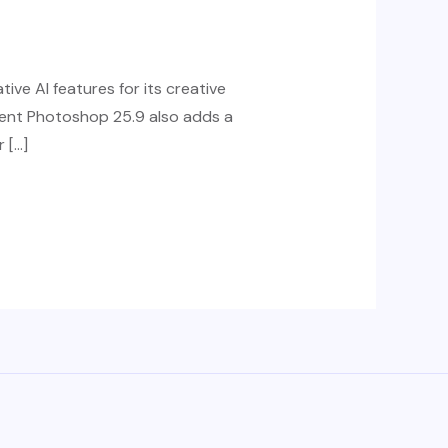
ve AI features for its creative
tent Photoshop 25.9 also adds a
 […]