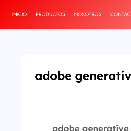
Ir
al
INICIO
PRODUCTOS
NOSOTROS
CONTAC
contenido
adobe generativ
adobe generative 