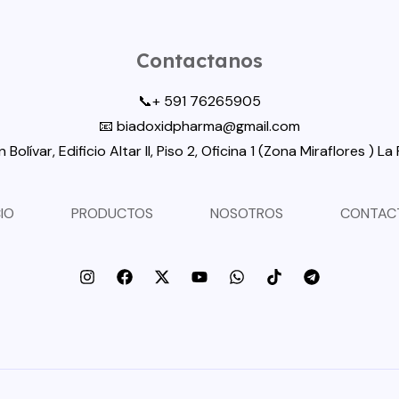
Contactanos
📞+ 591 76265905
📧 biadoxidpharma@gmail.com
 Bolívar, Edificio Altar II, Piso 2, Oficina 1 (Zona Miraflores ) La P
CIO
PRODUCTOS
NOSOTROS
CONTAC