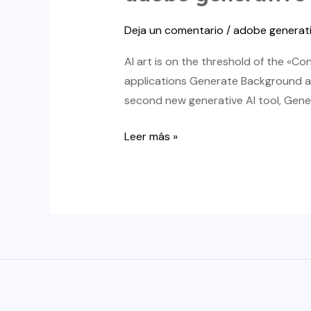
Deja un comentario
/
adobe generati
AI art is on the threshold of the «C
applications Generate Background a
second new generative AI tool, Gener
adobe
Leer más »
generative
ai