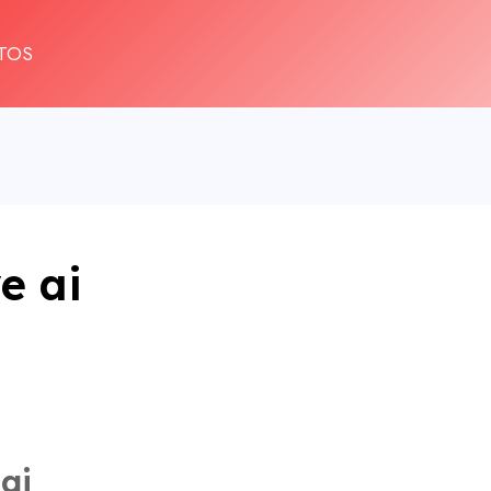
TOS
e ai
ai