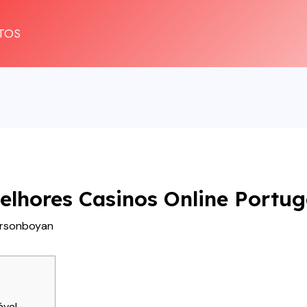
TOS
elhores Casinos Online Portug
rsonboyan
ável