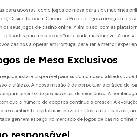
ias para apostas, como jogos de mesa para slot machines onl
ril, Casino Lisboa e Casino da Póvoa e agora designam os s
 os seus jogos de casino online. Além disso, com as platafor
 aplicadas para uma experiência ainda mais incrível. A nossa 
ovos casinos a operar em Portugal para ter a melhor experiênc
ogos de Mesa Exclusivos
a equipa estará disponível para si. Como nosso afiliado, voc
so e tráfego. A nossa missão é de perpetuar a prática de j
acompanhamento de profissionais de excelência. A combinaçã
 com que o número de adeptos continue a crescer. A evoluçã
ece o ambiente digital mais inovador. Com a rápida evolução
entada ganhem espaço no mercado de jogos de casino online 
o responsável