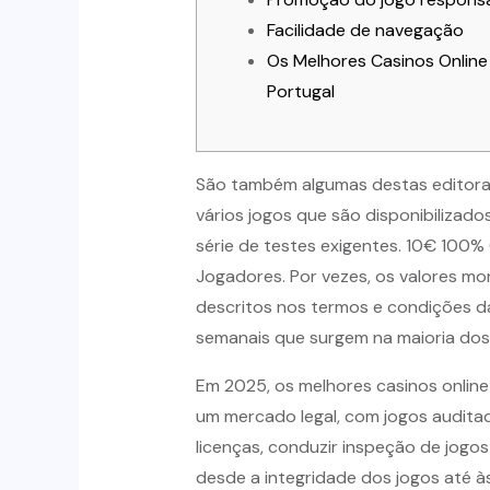
Facilidade de navegação
Os Melhores Casinos Onlin
Portugal
São também algumas destas editoras
vários jogos que são disponibilizad
série de testes exigentes. 10€ 100
Jogadores. Por vezes, os valores mo
descritos nos termos e condições d
semanais que surgem na maioria dos 
Em 2025, os melhores casinos online 
um mercado legal, com jogos auditad
licenças, conduzir inspeção de jogo
desde a integridade dos jogos até à