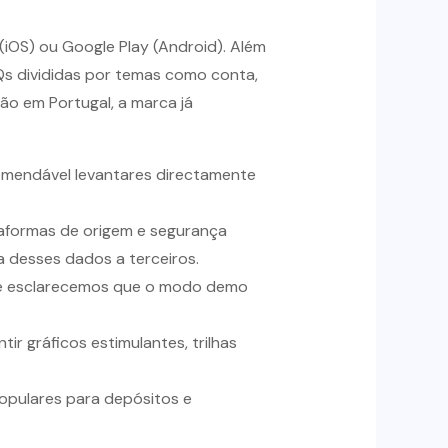
iOS) ou Google Play (Android). Além
Qs divididas por temas como conta,
ção em Portugal, a marca já
comendável levantares directamente
ataformas de origem e segurança
a desses dados a terceiros.
, e esclarecemos que o modo demo
 gráficos estimulantes, trilhas
opulares para depósitos e