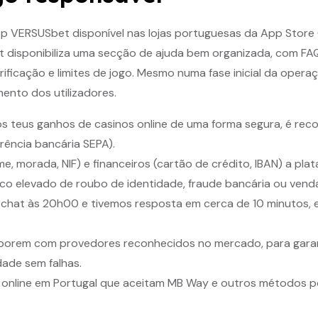
p VERSUSbet disponível nas lojas portuguesas da App Store (
 disponibiliza uma secção de ajuda bem organizada, com FA
ificação e limites de jogo. Mesmo numa fase inicial da opera
nto dos utilizadores.
 os teus ganhos de casinos online de uma forma segura, é re
rência bancária SEPA).
, morada, NIF) e financeiros (cartão de crédito, IBAN) a pl
co elevado de roubo de identidade, fraude bancária ou vend
o chat às 20h00 e tivemos resposta em cerca de 10 minutos
borem com provedores reconhecidos no mercado, para garantir
dade sem falhas.
online em Portugal que aceitam MB Way e outros métodos p