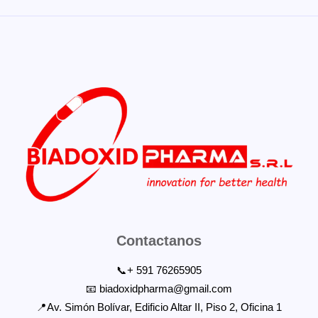
entradas
Contactanos
📞+ 591 76265905
📧 biadoxidpharma@gmail.com
📍Av. Simón Bolívar, Edificio Altar II, Piso 2, Oficina 1