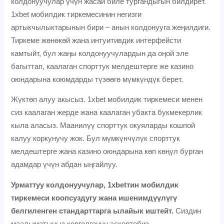
колдонуучулар үчүн жасай биле тургандыгын билдирет.
1xbet мобилдик тиркемесинин негизги
артыкчылыктарынын бири – анын колдонууга жеңилдиги.
Тиркеме жөнөкөй жана интуитивдик интерфейсти
камтыйт, бул жаңы колдонуучулардын да оңой эле
багыттап, каалаган спорттук мелдештерге же казино
оюндарына коюмдарды түзөөгө мүмкүндүк берет.
Жүктөп алуу акысыз. 1xbet мобилдик тиркемеси менен
сиз каалаган жерде жана каалаган убакта букмекерлик
кыла аласыз. Маанилүү спорттук окуяларды кошпой
калуу коркунучу жок. Бул мүмкүнчүлүк спорттук
мелдештерге жана казино оюндарына көп көңүл бурган
адамдар үчүн абдан ыңгайлуу.
Урматтуу колдонуучулар, 1xbetтин мобилдик
тиркемеси коопсуздугу жана ишенимдүүлүгү
белгиленген стандарттарга ылайык иштейт.
Сиздин
маалыматыңыз корголгонун эскертебиз.