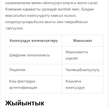
казанкемчилик менен ойнотуунун кеңсеси жолго салат.
Компания каражатты ургандай жолбой эмес. Биздин
максатыбыз коопсуздуктү камсыз кылып,
колдонуучуларыбызга мыкты оюн тажрыйбасын
тартуулоо.
Коопсуздук өзгөчөлүктөрү
Маалымат
Маалыматты
Шифрлөө технологиясы
коргойт
Лицензия
ЧынжырБаалуулугу
Кош фактордук
Кошумча
аутентификация
коопсуздук
Жыйынтык