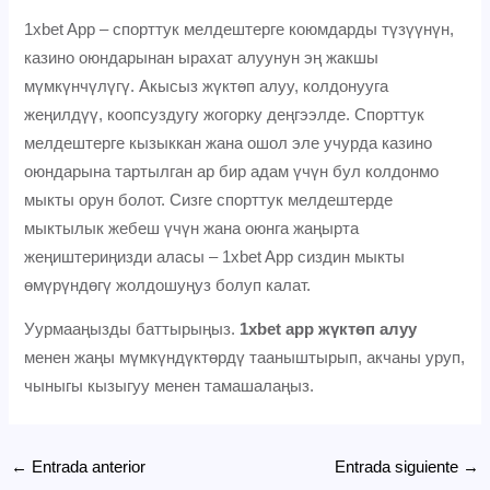
1xbet App – спорттук мелдештерге коюмдарды түзүүнүн,
казино оюндарынан ырахат алуунун эң жакшы
мүмкүнчүлүгү. Акысыз жүктөп алуу, колдонууга
жеңилдүү, коопсуздугу жогорку деңгээлде. Спорттук
мелдештерге кызыккан жана ошол эле учурда казино
оюндарына тартылган ар бир адам үчүн бул колдонмо
мыкты орун болот. Сизге спорттук мелдештерде
мыктылык жебеш үчүн жана оюнга жаңырта
жеңиштериңизди аласы – 1xbet App сиздин мыкты
өмүрүндөгү жолдошуңуз болуп калат.
Уурмааңызды баттырыңыз.
1xbet app жүктөп алуу
менен жаңы мүмкүндүктөрдү тааныштырып, акчаны уруп,
чыныгы кызыгуу менен тамашалаңыз.
Navegación
←
Entrada anterior
Entrada siguiente
→
de