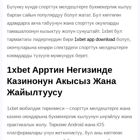
Бүгүнкү күндө спорттук мелдештерге букмекерлик кылуу
барган сайын популярдуу болуп жатат. Бул көптөгөн
адамдарга акча табуунун жана спорттук окуяларды
тамашалоонун кызыктуу жолун сунуштайт. 1xbet бул
тармактагы лидерлердин бири
1xbet app download
болуп,
оюнчуларына кеңири спектрдеги спорттук мелдештерге
коюмдарды түзүүгө мүмкүндүк берет.
1xbet Appтин Негизинде
Казинонун Акысыз Жана
Жайылтуусу
1xbet мобилдик тиркемеси – спорттук мелдештерге жана
казино оюндарына букмекерлик кылуунун ыңгайлуу жана
практикалык жолу. Тиркеме Android жана iOS
платформалары үчүн жеткиликтүү, бул аны көптөгөн