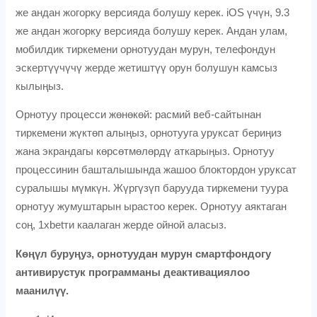
же андан жогорку версияда болушу керек. iOS үчүн, 9.3
же андан жогорку версияда болушу керек. Андан улам,
мобилдик тиркемени орнотуудан мурун, телефондун
эскертүүчүчү жерде жетиштүү орун болушун камсыз
кылыңыз.
Орнотуу процесси жөнөкөй: расмий веб-сайтынан
тиркемени жүктөп алыңыз, орнотууга уруксат бериңиз
жана экрандагы көрсөтмөлөрдү аткарыңыз. Орнотуу
процессинин башталышында жашоо блоктордон уруксат
суралышы мүмкүн. Жүргүзүп барууда тиркемени туура
орнотуу жумуштарын ырастоо керек. Орнотуу аяктаган
соң, 1xbetти каалаган жерде ойной аласыз.
Көңүл буруңуз, орнотуудан мурун смартфондогу
антивирустук программаны деактивациялоо
маанилүү.