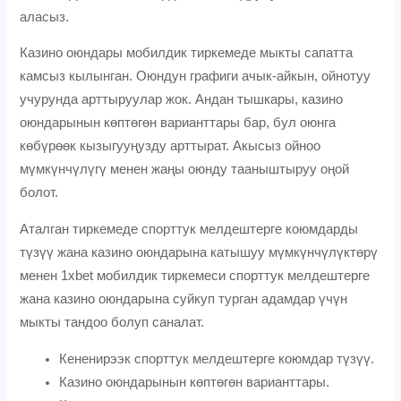
аласыз.
Казино оюндары мобилдик тиркемеде мыкты сапатта
камсыз кылынган. Оюндун графиги ачык-айкын, ойнотуу
учурунда арттыруулар жок. Андан тышкары, казино
оюндарынын көптөгөн варианттары бар, бул оюнга
көбүрөөк кызыгууңузду арттырат. Акысыз ойноо
мүмкүнчүлүгү менен жаңы оюнду тааныштыруу оңой
болот.
Аталган тиркемеде спорттук мелдештерге коюмдарды
түзүү жана казино оюндарына катышуу мүмкүнчүлүктөрү
менен 1xbet мобилдик тиркемеси спорттук мелдештерге
жана казино оюндарына суйкуп турган адамдар үчүн
мыкты тандоо болуп саналат.
Кененирээк спорттук мелдештерге коюмдар түзүү.
Казино оюндарынын көптөгөн варианттары.