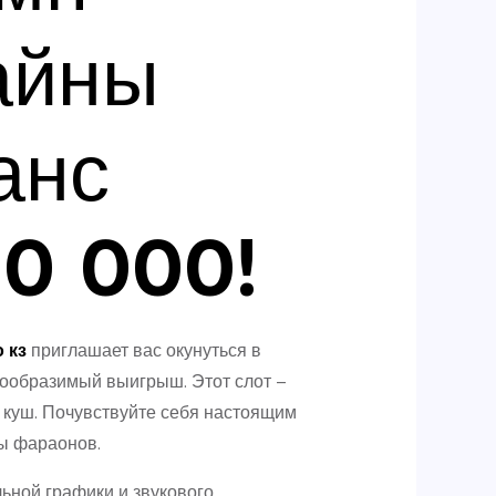
тайны
анс
10 000!
 кз
приглашает вас окунуться в
вообразимый выигрыш. Этот слот –
 куш. Почувствуйте себя настоящим
ы фараонов.
льной графики и звукового