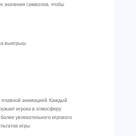
те значения символов, чтобы
на выигрыш.
и плавной анимацией. Каждый
ружает игрока в атмосферу
ю более увлекательного игрового
льтатов игры.