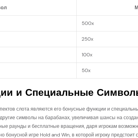
вол
М
500x
250x
100x
50x
ции и Специальные Символ
ектов слота являются его бонусные функции и специальн
ь другие символы на барабанах, увеличивая шансы на созд
усные раунды и бесплатные вращения, даря игрокам возмож
 бонусной игре Hold and Win, в которой игроку предстоит 