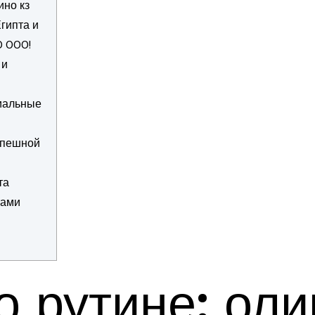
ино кз
гипта и
0 000!
 и
иальные
спешной
та
тами
о рутине: ол