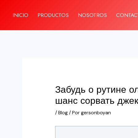
Ir
al
INICIO
PRODUCTOS
NOSOTROS
CONTAC
contenido
Забудь о рутине о
шанс сорвать джек
/
Blog
/ Por
gersonboyan