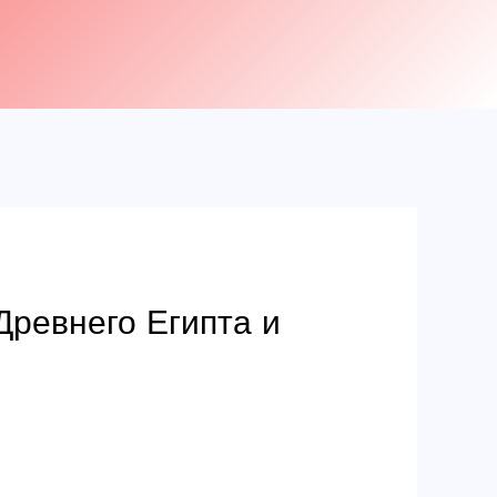
Древнего Египта и