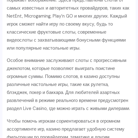
поражает воображение. Здесь представлены слоты от
самых известных и авторитетных провайдеров, таких как
NetEnt, Microgaming, Play’n GO и многих других. Каждый
игрок сможет найти игру по своему вкусу, будь то
классические фруктовые слоты, современные
видеослоты с захватывающими бонусными функциями
или популярные настольные игры.
Особое внимание заслуживают слоты с прогрессивным
джекпотом, которые позволяют выиграть поистине
огромные суммы. Помимо слотов, в казино доступны
различные настольные игры, такие как рулетка,
блэкджек, покер и баккара. Для любителей азартных
развлечений в режиме реального времени предусмотрен
раздел Live Casino, где можно играть с живыми дилерами.
Чтобы помочь игрокам сориентироваться в огромном
ассортименте игр, казино предлагает удобную систему
фильтрации по провайдерам, тематике и другим