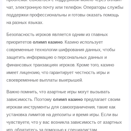
чат, электронную почту или телефон. Операторы службы
поддержки профессиональны и готовы оказать помощь
на разных языках.
Безопасность игроков является одним из главных
приоритетов
олимп казино
. Казино использует
современные технологии шифрования данных, чтобы
защитить информацию о персональных данных и
финансовых транзакциях игроков. Кроме того, казино
имеет лицензию, что гарантирует честность игры и
своевременные выплаты выигрышей.
Важно помнить, что азартные игры могут вызывать
зависимость. Поэтому
олимп казино
предлагает своим
игрокам инструменты для самоограничения, такие как
установка лимитов на депозиты и время игры. Если вы
чувствуете, что у вас возникла зависимость от азартных
игр, обратитесь за помощью к специалистам.