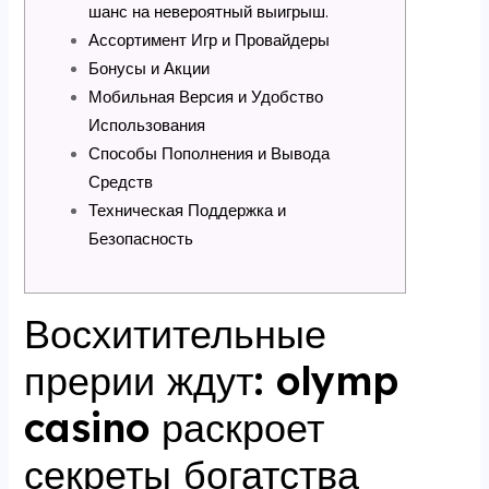
шанс на невероятный выигрыш.
Ассортимент Игр и Провайдеры
Бонусы и Акции
Мобильная Версия и Удобство
Использования
Способы Пополнения и Вывода
Средств
Техническая Поддержка и
Безопасность
Восхитительные
прерии ждут: olymp
casino раскроет
секреты богатства