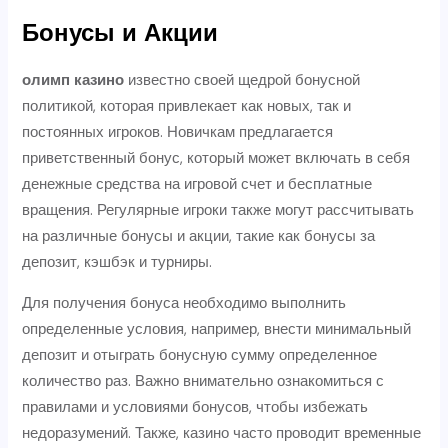
Бонусы и Акции
олимп казино
известно своей щедрой бонусной
политикой, которая привлекает как новых, так и
постоянных игроков. Новичкам предлагается
приветственный бонус, который может включать в себя
денежные средства на игровой счет и бесплатные
вращения. Регулярные игроки также могут рассчитывать
на различные бонусы и акции, такие как бонусы за
депозит, кэшбэк и турниры.
Для получения бонуса необходимо выполнить
определенные условия, например, внести минимальный
депозит и отыграть бонусную сумму определенное
количество раз. Важно внимательно ознакомиться с
правилами и условиями бонусов, чтобы избежать
недоразумений. Также, казино часто проводит временные