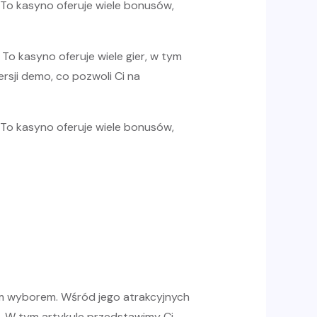
 To kasyno oferuje wiele bonusów,
To kasyno oferuje wiele gier, w tym
rsji demo, co pozwoli Ci na
 To kasyno oferuje wiele bonusów,
nym wyborem. Wśród jego atrakcyjnych
. W tym artykule przedstawimy Ci