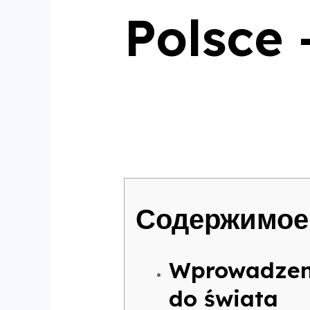
Polsce 
Содержимое
Wprowadzen
do świata