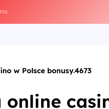
TOS
ino w Polsce bonusy.4673
 online casi