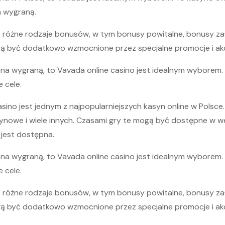
a wygraną.
 różne rodzaje bonusów, w tym bonusy powitalne, bonusy zał
gą być dodatkowo wzmocnione przez specjalne promocje i akc
 na wygraną, to Vavada online casino jest idealnym wyborem.
 cele.
ino jest jednym z najpopularniejszych kasyn online w Polsce. 
synowe i wiele innych. Czasami gry te mogą być dostępne w we
 jest dostępna.
 na wygraną, to Vavada online casino jest idealnym wyborem.
 cele.
 różne rodzaje bonusów, w tym bonusy powitalne, bonusy zał
gą być dodatkowo wzmocnione przez specjalne promocje i akc