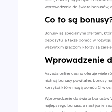
wprowadzenie do świata bonusów, a
Co to są bonusy
Bonusy są specjalnymi ofertami, któ
depozytu, a także pomóc w rozwoju 
wszystkim graczom, którzy są zareje
Wprowadzenie d
Vavada online casino oferuje wiele
nich są bonusy powitalne, bonusy na
korzyści, które mogą pomóc Ci w osi
Wprowadzenie do świata bonusów Va
najlepszego bonusu, a następnie zac