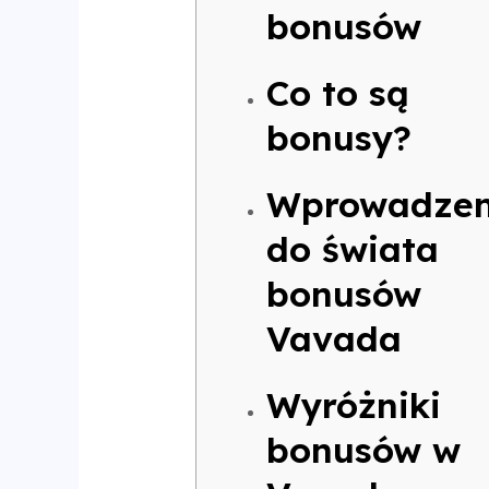
bonusów
Co to są
bonusy?
Wprowadzen
do świata
bonusów
Vavada
Wyróżniki
bonusów w