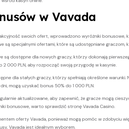
 wśród kasyn online.
onusów w Vavada
rakcyjność swoich ofert, wprowadzono wyróżniki bonusowe,
e są specjalnymi ofertami, które są udostępniane graczom, kt
e są dostępne dla nowych graczy, którzy dokonają pierwsze
 2 000 PLN, aby rozpocząć swoją przygodę w kasynie.
pne dla stałych graczy, którzy spełniają określone warunki. 
 dni, mogą uzyskać bonus 50% do 1 000 PLN.
ularnie aktualizowane, aby zapewnić, że gracze mogą cieszy
niki bonusowe, warto sprawdzić stronę Vavada Casino.
ntem oferty Vavada, ponieważ mogą pomóc w zdobyciu większ
nusy, Vavada jest idealnym wyborem.