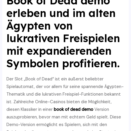
Book of Dead demo
erleben und im alten
Ägypten von
lukrativen Freispielen
mit expandierenden
Symbolen profitieren.
Der Slot „Book of Dead“ ist ein äußerst beliebter
Spielautomat, der vor allem für seine spannende Ägypten-
Thematik und die lukrativen Freispiel-Funktionen bekannt
ist. Zahlreiche Online-Casinos bieten die Möglichkeit,
diesen Klassiker in einer
book of dead demo
Version
auszuprobieren, bevor man mit echtem Geld spielt. Diese
Demo-Version ermöglicht es Spielern, sich mit den