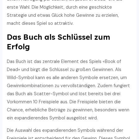
erste Wahl. Die Möglichkeit, durch eine geschickte
Strategie und etwas Glück hohe Gewinne zu erzielen,
macht dieses Spiel so attraktiv.
Das Buch als Schlüssel zum
Erfolg
Das Buch ist das zentrale Element des Spiels «Book of
Dead» und birgt die Schlüssel zu großen Gewinnen. Als
Wild-Symbol kann es alle anderen Symbole ersetzen, um
Gewinnkombinationen zu vervollständigen. Zudem fungiert
das Buch als Scatter-Symbol und löst bereits bei drei
Vorkommen 10 Freispiele aus. Die Freispiele bieten die
Chance, erhebliche Beträge zu gewinnen, besonders wenn
ein expandierendes Symbol ausgelöst wird.
Die Auswahl des expandierenden Symbols während der
Freispiele ist entscheidend für den Gewinn. Dieses Symbol