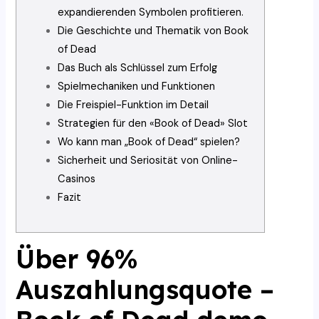
expandierenden Symbolen profitieren.
Die Geschichte und Thematik von Book
of Dead
Das Buch als Schlüssel zum Erfolg
Spielmechaniken und Funktionen
Die Freispiel-Funktion im Detail
Strategien für den «Book of Dead» Slot
Wo kann man „Book of Dead“ spielen?
Sicherheit und Seriosität von Online-
Casinos
Fazit
Über 96%
Auszahlungsquote –