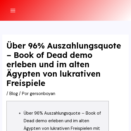
Ir
al
MAIN
contenido
MENU
Über 96% Auszahlungsquote
– Book of Dead demo
erleben und im alten
Ägypten von lukrativen
Freispiele
/
Blog
/ Por
gersonboyan
Über 96% Auszahlungsquote – Book of
Dead demo erleben und im alten
Ägypten von lukrativen Freispielen mit