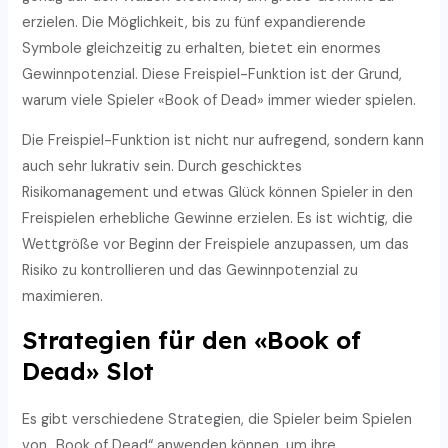
erzielen. Die Möglichkeit, bis zu fünf expandierende
Symbole gleichzeitig zu erhalten, bietet ein enormes
Gewinnpotenzial. Diese Freispiel-Funktion ist der Grund,
warum viele Spieler «Book of Dead» immer wieder spielen.
Die Freispiel-Funktion ist nicht nur aufregend, sondern kann
auch sehr lukrativ sein. Durch geschicktes
Risikomanagement und etwas Glück können Spieler in den
Freispielen erhebliche Gewinne erzielen. Es ist wichtig, die
Wettgröße vor Beginn der Freispiele anzupassen, um das
Risiko zu kontrollieren und das Gewinnpotenzial zu
maximieren.
Strategien für den «Book of
Dead» Slot
Es gibt verschiedene Strategien, die Spieler beim Spielen
von „Book of Dead“ anwenden können, um ihre