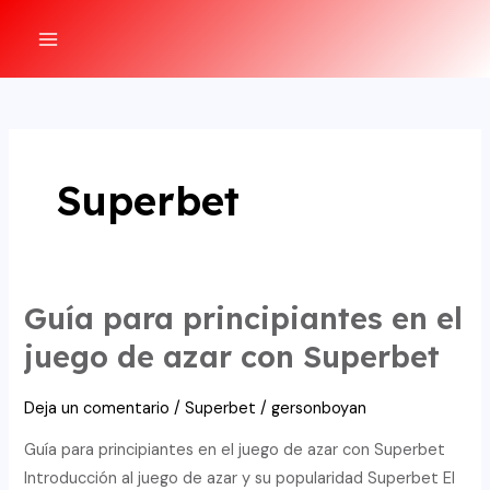
Ir
al
MAIN
contenido
MENU
Superbet
Guía para principiantes en el
juego de azar con Superbet
Deja un comentario
/
Superbet
/
gersonboyan
Guía para principiantes en el juego de azar con Superbet
Introducción al juego de azar y su popularidad Superbet El