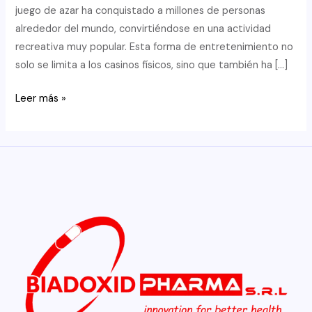
juego de azar ha conquistado a millones de personas
alrededor del mundo, convirtiéndose en una actividad
recreativa muy popular. Esta forma de entretenimiento no
solo se limita a los casinos físicos, sino que también ha […]
Guía
Leer más »
para
principiantes
en
el
juego
de
azar
con
Superbet