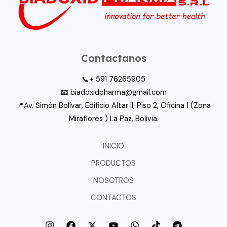
Contactanos
📞+ 591 76265905
📧 biadoxidpharma@gmail.com
📍Av. Simón Bolívar, Edificio Altar II, Piso 2, Oficina 1 (Zona
Miraflores ) La Paz, Bolivia.
INICIO
PRODUCTOS
NOSOTROS
CONTACTOS