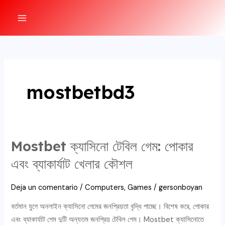
Ir
al
MAIN
contenido
MENU
mostbetbd3
Mostbet ক্যাসিনো টেবিল গেম: পোকার
এবং ব্যাকার্যাট খেলার কৌশল
Deja un comentario
/
Computers, Games
/
gersonboyan
বর্তমান যুগে অনলাইন ক্যাসিনো গেমের জনপ্রিয়তা বৃদ্ধি পাচ্ছে। বিশেষ করে, পোকার
এবং ব্যাকার্যাট গেম দুটি অন্যতম জনপ্রিয় টেবিল গেম। Mostbet ক্যাসিনোতে