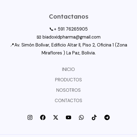
Contactanos
📞+ 591 76265905
📧 biadoxidpharma@gmail.com
📍Av. Simón Bolívar, Edificio Altar II, Piso 2, Oficina 1 (Zona
Miraflores ) La Paz, Bolivia.
INICIO
PRODUCTOS
NOSOTROS
CONTACTOS