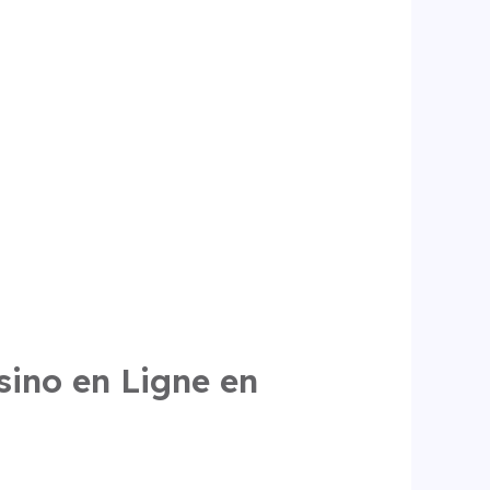
sino en Ligne en