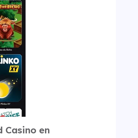
d Casino en