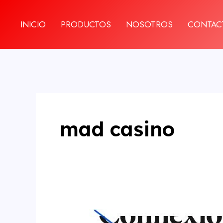
Ir
al
INICIO
PRODUCTOS
NOSOTROS
CONTAC
contenido
mad casino