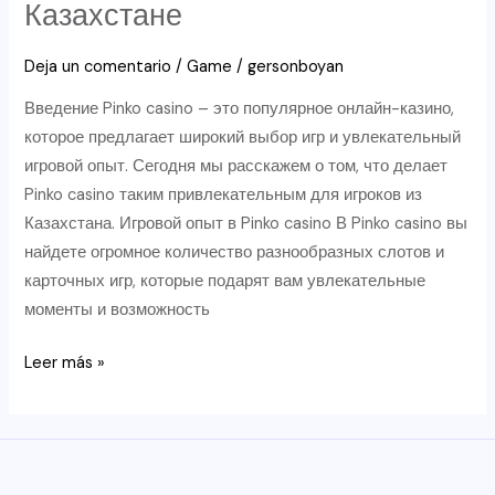
прямо
Казахстане
сейчас!
Deja un comentario
/
Game
/
gersonboyan
Введение Pinko casino – это популярное онлайн-казино,
которое предлагает широкий выбор игр и увлекательный
игровой опыт. Сегодня мы расскажем о том, что делает
Pinko casino таким привлекательным для игроков из
Казахстана. Игровой опыт в Pinko casino В Pinko casino вы
найдете огромное количество разнообразных слотов и
карточных игр, которые подарят вам увлекательные
моменты и возможность
Увлекательный
Leer más »
игровой
опыт
и
щедрые