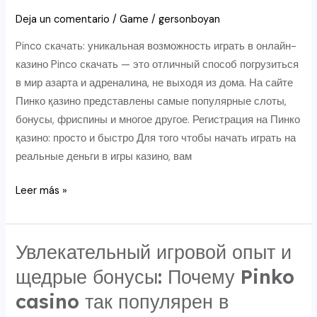
для
Deja un comentario
/
Game
/
gersonboyan
российских
игроков!
Pinco скачать: уникальная возможность играть в онлайн-
казино Pinco скачать — это отличный способ погрузиться
в мир азарта и адреналина, не выходя из дома. На сайте
Пинко қазино представлены самые популярные слоты,
бонусы, фриспины и многое другое. Регистрация на Пинко
қазино: просто и быстро Для того чтобы начать играть на
реальные деньги в игры казино, вам
Pinco
Leer más »
скачать:
играйте
в
Увлекательный игровой опыт и
уникальном
щедрые бонусы: Почему Pinko
онлайн-
casino так популярен в
казино