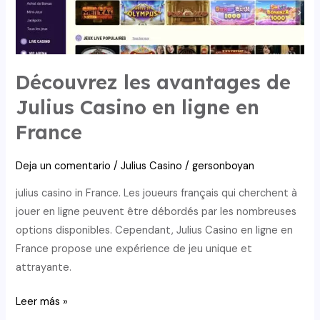
Découvrez les avantages de
Julius Casino en ligne en
France
Deja un comentario
/
Julius Casino
/
gersonboyan
julius casino in France. Les joueurs français qui cherchent à
jouer en ligne peuvent être débordés par les nombreuses
options disponibles. Cependant, Julius Casino en ligne en
France propose une expérience de jeu unique et
attrayante.
Découvrez
Leer más »
les