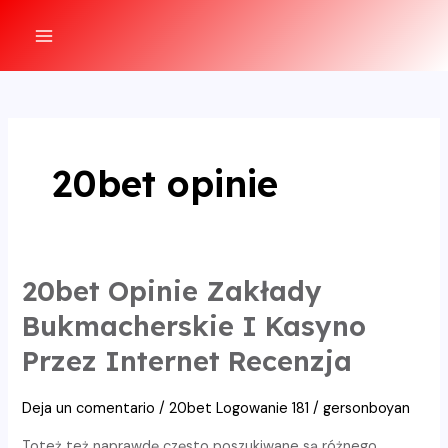
Ir
al
MAIN
contenido
MENU
20bet opinie
20bet Opinie Zakłady
Bukmacherskie I Kasyno
Przez Internet Recenzja
Deja un comentario
/
20bet Logowanie 181
/
gersonboyan
Toteż też naprawdę często poszukiwane są różnego