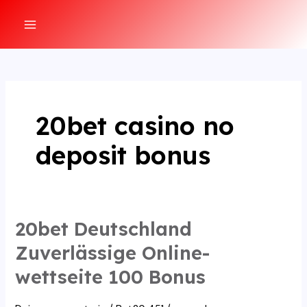
Ir
al
MAIN
contenido
MENU
20bet casino no
deposit bonus
20bet Deutschland
Zuverlässige Online-
wettseite 100 Bonus