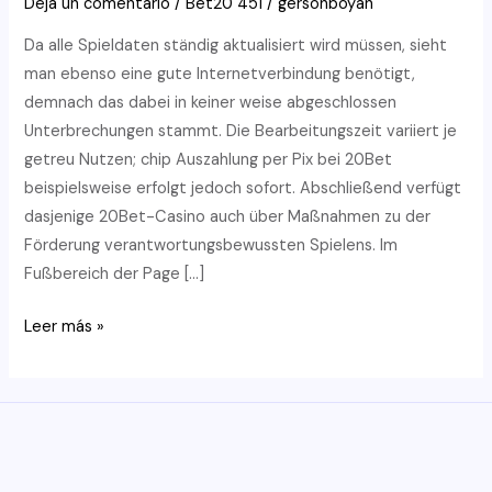
Deja un comentario
/
Bet20 451
/
gersonboyan
Da alle Spieldaten ständig aktualisiert wird müssen, sieht
man ebenso eine gute Internetverbindung benötigt,
demnach das dabei in keiner weise abgeschlossen
Unterbrechungen stammt. Die Bearbeitungszeit variiert je
getreu Nutzen; chip Auszahlung per Pix bei 20Bet
beispielsweise erfolgt jedoch sofort. Abschließend verfügt
dasjenige 20Bet-Casino auch über Maßnahmen zu der
Förderung verantwortungsbewussten Spielens. Im
Fußbereich der Page […]
20bet
Leer más »
Deutschland
Zuverlässige
Online-
wettseite
100