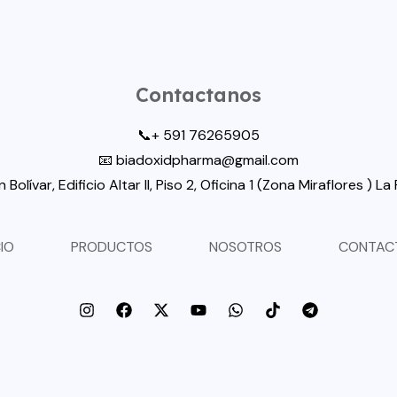
Contactanos
📞+ 591 76265905
📧 biadoxidpharma@gmail.com
 Bolívar, Edificio Altar II, Piso 2, Oficina 1 (Zona Miraflores ) La P
CIO
PRODUCTOS
NOSOTROS
CONTAC