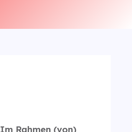
 Im Rahmen (von)