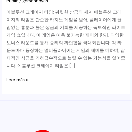
Public
/
gersonboyan
에볼루션 크레이지 타임: 짜릿한 상금의 세계 에볼루션 크레
이지의 타임은 단순한 카지노 게임을 넘어, 플레이어에게 끊
임없는 흥분과 높은 상금의 기회를 제공하는 독보적인 라이브
게임 쇼입니다. 이 게임은 예측 불가능한 재미와 함께, 다양한
보너스 라운드를 통해 승리의 짜릿함을 극대화합니다. 각 라
운드마다 등장하는 멀티플라이어는 게임의 재미를 더하며, 잠
재적인 상금을 기하급수적으로 늘릴 수 있는 가능성을 열어줍
니다. 에볼루션 크레이지 타임은 […]
Beat
Leer más »
the
house
and
generate
big
wins