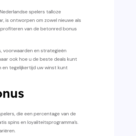
Nederlandse spelers talloze
ar, is ontworpen om zowel nieuwe als
t profiteren van de betonred bonus
es, voorwaarden en strategieën
maar ook hoe u de beste deals kunt
en tegelijkertijd uw winst kunt
onus
pelers, die een percentage van de
tis spins en loyaliteitsprogramma’s.
riëren.