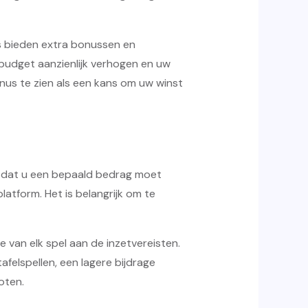
ms bieden extra bonussen en
budget aanzienlijk verhogen en uw
nus te zien als een kans om uw winst
nt dat u een bepaald bedrag moet
atform. Het is belangrijk om te
e van elk spel aan de inzetvereisten.
afelspellen, een lagere bijdrage
oten.