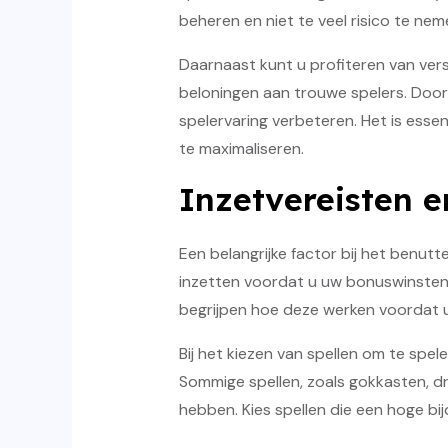
beheren en niet te veel risico te ne
Daarnaast kunt u profiteren van ver
beloningen aan trouwe spelers. Door
spelervaring verbeteren. Het is ess
te maximaliseren.
Inzetvereisten 
Een belangrijke factor bij het benut
inzetten voordat u uw bonuswinsten 
begrijpen hoe deze werken voordat 
Bij het kiezen van spellen om te spel
Sommige spellen, zoals gokkasten, dra
hebben. Kies spellen die een hoge b