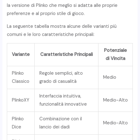
la versione di Plinko che meglio si adatta alle proprie
preferenze e al proprio stile di gioco.
La seguente tabella mostra alcune delle varianti più
comuni e le loro caratteristiche principali:
Potenziale
Variante
Caratteristiche Principali
di Vincita
Plinko
Regole semplici, alto
Medio
Classico
grado di casualità
Interfaccia intuitiva,
PlinkoXY
Medio-Alto
funzionalità innovative
Plinko
Combinazione con il
Medio-Alto
Dice
lancio dei dadi