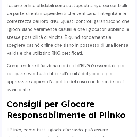
I casinò online affidabili sono sottoposti a rigorosi controlli
da parte di enti indipendenti che verificano l’integrità e la
correttezza dei loro RNG. Questi controlli garantiscono che
i giochi siano veramente casuali e che i giocatori abbiano le
stesse possibilità di vincita. È quindi fondamentale
scegliere casinò online che siano in possesso di una licenza
valida e che utilizzino RNG certificati.
Comprendere il funzionamento dell’RNG è essenziale per
dissipare eventuali dubbi sull’equità del gioco e per
apprezzare appieno l’aspetto del caso che lo rende così
avvincente.
Consigli per Giocare
Responsabilmente al Plinko
Il Plinko, come tutti i giochi d’azzardo, può essere