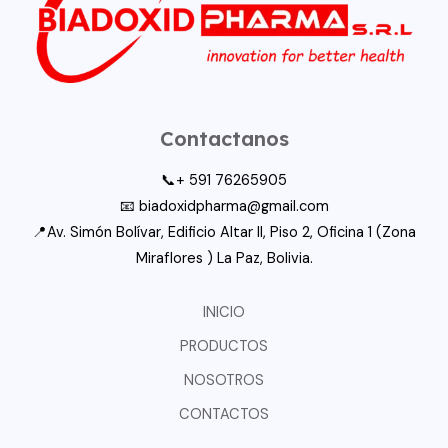
Contactanos
📞+ 591 76265905
📧 biadoxidpharma@gmail.com
📍Av. Simón Bolívar, Edificio Altar II, Piso 2, Oficina 1 (Zona
Miraflores ) La Paz, Bolivia.
INICIO
PRODUCTOS
NOSOTROS
CONTACTOS