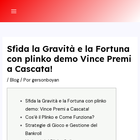
Ir
al
MAIN
contenido
MENU
Sfida la Gravità e la Fortuna
con plinko demo Vince Premi
a Cascata!
/
Blog
/ Por
gersonboyan
Sfida la Gravità e la Fortuna con plinko
demo: Vince Premi a Cascata!
Cos’è il Plinko e Come Funziona?
Strategie di Gioco e Gestione del
Bankroll