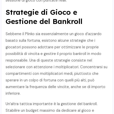
sessione di gioco con puntate reali.
Strategie di Gioco e
Gestione del Bankroll
Sebbene il Plinko sia essenzialmente un gioco d’azzardo
basato sulla fortuna, esistono alcune strategie che i
giocatori possono adottare per ottimizzare le proprie
possibilità di vincita e gestire il proprio bankroll in modo
responsabile. Una di queste strategie consiste nel
selezionare con attenzione i moltiplicatori. Concentrarsi su
compartimenti con moltiplicatori medi, piuttosto che
sperare in un colpo di fortuna con quelli più alti, può
aumentare la frequenza delle vincite, anche se di importo
inferiore.
Un’altra tattica importante è la gestione del bankroll.
Stabilire un budget massimo da dedicare al gioco e