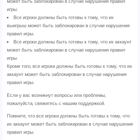
может быть заблокирован в случае нарушения правил
игры.
Все игроки должны быть готовы к тому, что их
выигрыш может быть заблокирован в случае нарушения
правил игры.
Все игроки должны быть готовы к тому, что их аккаунт
может быть заблокирован в случае нарушения правил
игры.
Кроме того, все игроки должны быть готовы к тому, что их
аккаунт может быть заблокирован в случае нарушения
правил игры.
Если у вас возникнут вопросы или проблемы,
пожалуйста, свяжитесь с нашим поддержкой.
Помните, что все игроки должны быть готовы к тому, что
их аккаунт может быть заблокирован в случае нарушения
правил игры.