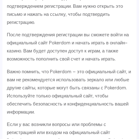
подтверждением регистрации. Вам нужно открыть это
письмо и нажать на ссылку, чтобы подтвердить
регистрацию.
После подтверждения регистрации вы сможете войти на
официальный сайт Pokerdom и начать играть в онлайн-
казино. Вам будет доступен доступ к играм, а также
возможность пополнить свой счет и начать играть.
Важно помнить, что Pokerdom – это официальный сайт, и
вам не рекомендуется использовать зеркало или любые
другие сайты, которые могут быть связаны с Pokerdom.
Используйте только официальный сайт, чтобы
обеспечить безопасность и конфиденциальность вашей
информации.
Если у вас возникли вопросы или проблемы с
регистрацией или входом на официальный сайт