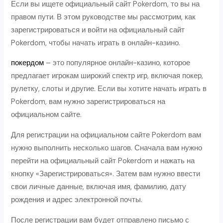
Если вы ищете официальный сайт Pokerdom, то вы на
правом пути. В этом руководстве мы рассмотрим, как
зарегистрироваться и войти на официальный сайт
Pokerdom, чтобы начать играть в онлайн-казино.
покердом
– это популярное онлайн-казино, которое
предлагает игрокам широкий спектр игр, включая покер,
рулетку, слоты и другие. Если вы хотите начать играть в
Pokerdom, вам нужно зарегистрироваться на
официальном сайте.
Для регистрации на официальном сайте Pokerdom вам
нужно выполнить несколько шагов. Сначала вам нужно
перейти на официальный сайт Pokerdom и нажать на
кнопку «Зарегистрироваться». Затем вам нужно ввести
свои личные данные, включая имя, фамилию, дату
рождения и адрес электронной почты.
После регистрации вам будет отправлено письмо с