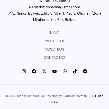
📞+ 591 76265905
📧 biadoxidpharma@gmail.com
📍Av. Simón Bolívar, Edificio Altar II, Piso 2, Oficina 1 (Zona
Miraflores ) La Paz, Bolivia.
INICIO
PRODUCTOS
NOSOTROS
CONTACTOS
© 2026 BiadoxidPharmaSRL. Powered by BiadoxidPharmaSRL
Bull Rush
Pokie
.