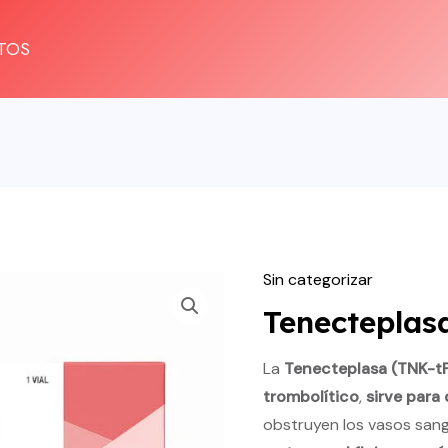
TOS
Sin categorizar
Tenecteplas
La
Tenecteplasa (TNK-t
trombolítico
,
sirve para
obstruyen los vasos sangu