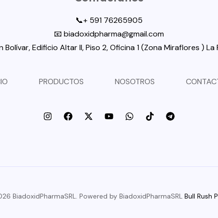
📞+ 591 76265905
📧 biadoxidpharma@gmail.com
 Bolívar, Edificio Altar II, Piso 2, Oficina 1 (Zona Miraflores ) La P
CIO
PRODUCTOS
NOSOTROS
CONTAC
026 BiadoxidPharmaSRL. Powered by BiadoxidPharmaSRL
Bull Rush 