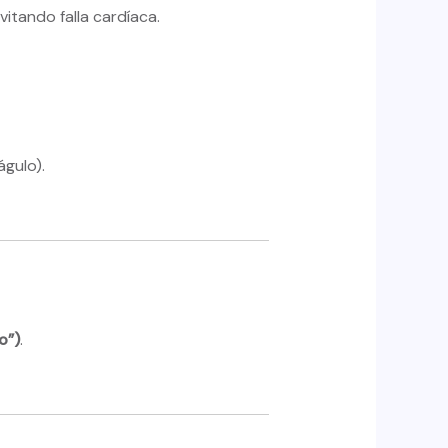
itando falla cardíaca.
águlo).
o”)
.