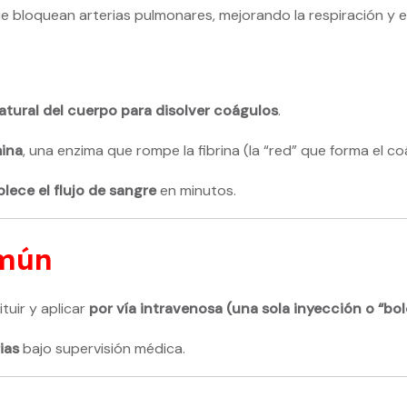
 bloquean arterias pulmonares, mejorando la respiración y ev
natural del cuerpo para disolver coágulos
.
ina
, una enzima que rompe la fibrina (la “red” que forma el co
blece el flujo de sangre
en minutos.
omún
tuir y aplicar
por vía intravenosa (una sola inyección o “bol
ias
bajo supervisión médica.