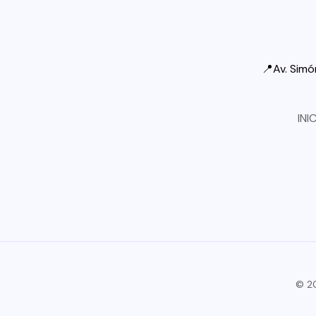
📍Av. Simón
INI
© 2