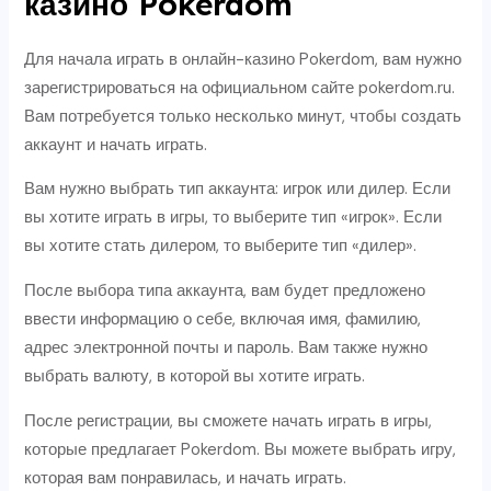
казино Pokerdom
Для начала играть в онлайн-казино Pokerdom, вам нужно
зарегистрироваться на официальном сайте pokerdom.ru.
Вам потребуется только несколько минут, чтобы создать
аккаунт и начать играть.
Вам нужно выбрать тип аккаунта: игрок или дилер. Если
вы хотите играть в игры, то выберите тип «игрок». Если
вы хотите стать дилером, то выберите тип «дилер».
После выбора типа аккаунта, вам будет предложено
ввести информацию о себе, включая имя, фамилию,
адрес электронной почты и пароль. Вам также нужно
выбрать валюту, в которой вы хотите играть.
После регистрации, вы сможете начать играть в игры,
которые предлагает Pokerdom. Вы можете выбрать игру,
которая вам понравилась, и начать играть.