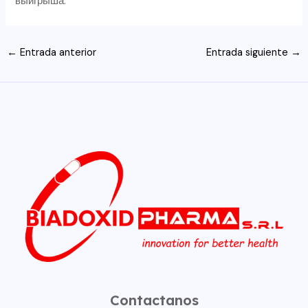
выигрыша.
Navegación
←
Entrada anterior
Entrada siguiente
→
de
entradas
Contactanos