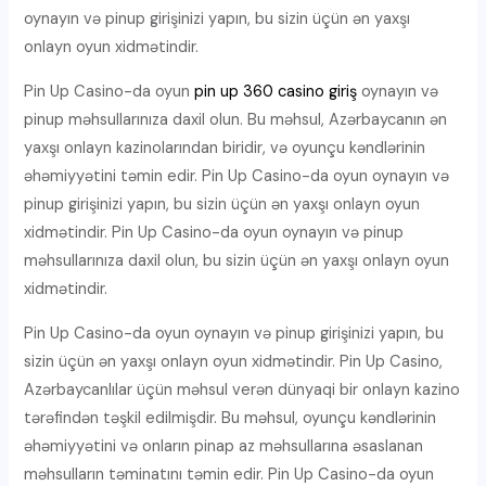
oynayın və pinup girişinizi yapın, bu sizin üçün ən yaxşı
onlayn oyun xidmətindir.
Pin Up Casino-da oyun
pin up 360 casino giriş
oynayın və
pinup məhsullarınıza daxil olun. Bu məhsul, Azərbaycanın ən
yaxşı onlayn kazinolarından biridir, və oyunçu kəndlərinin
əhəmiyyətini təmin edir. Pin Up Casino-da oyun oynayın və
pinup girişinizi yapın, bu sizin üçün ən yaxşı onlayn oyun
xidmətindir. Pin Up Casino-da oyun oynayın və pinup
məhsullarınıza daxil olun, bu sizin üçün ən yaxşı onlayn oyun
xidmətindir.
Pin Up Casino-da oyun oynayın və pinup girişinizi yapın, bu
sizin üçün ən yaxşı onlayn oyun xidmətindir. Pin Up Casino,
Azərbaycanlılar üçün məhsul verən dünyaqi bir onlayn kazino
tərəfindən təşkil edilmişdir. Bu məhsul, oyunçu kəndlərinin
əhəmiyyətini və onların pinap az məhsullarına əsaslanan
məhsulların təminatını təmin edir. Pin Up Casino-da oyun