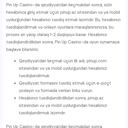
Pin Up Casino-da qeydiyyatdan keçməkdən sonra, sizin
hesabınıza giriş etmək üçün pinup.az sitesindən və ya mobil
uydurğundan hesabınızı təsdiq etmək lazımdır. Bu, hesabınızı
təsdiqləndirmək və onlayn oyunlara maraqlanırsınızsa, bu
proses ən yaxşı olaraq 1-2 dəqiqəyə baxar. Hesabınızı
təsdiqləndirdikdən sonra, Pin Up Casino-da oyun oynamaya
başlaya bilərsiniz.
Qeydiyyatdan keçmək üçün ilk adı, pinup.com
sitesindən və ya mobil uydurğundan hesabınızı
təsdiqləndirmək.
Qeydiyyat formasını təsdiq etmək üçün e-poçt
yoxlayın və formada verilən linkə vurun.
Hesabınızı təsdiqləndirdikdən sonra, pinup.az
sitesindən və ya mobil uydurğundan hesabınızı
təsdiqləndirmək lazımdır.
Pin Up Casino-da qeydiyyatdan keçməkdən sonra,