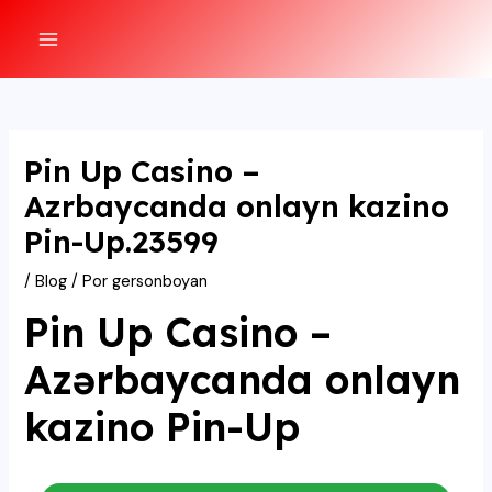
Ir
al
MAIN
contenido
MENU
Pin Up Casino –
Azrbaycanda onlayn kazino
Pin-Up.23599
/
Blog
/ Por
gersonboyan
Pin Up Casino –
Azərbaycanda onlayn
kazino Pin-Up