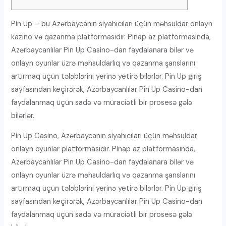
Pin Up – bu Azərbaycanın siyahıcıları üçün məhsuldar onlayn
kazino və qazanma platformasıdır. Pinap az platformasında,
Azərbaycanlılar Pin Up Casino-dan faydalanara bilər və
onlayn oyunlar üzrə məhsuldarlıq və qazanma şanslarını
artırmaq üçün tələblərini yerinə yetirə bilərlər. Pin Up giriş
sayfasından keçirərək, Azərbaycanlılar Pin Up Casino-dan
faydalanmaq üçün sadə və müraciətli bir prosesə gələ
bilərlər.
Pin Up Casino, Azərbaycanın siyahıcıları üçün məhsuldar
onlayn oyunlar platformasıdır. Pinap az platformasında,
Azərbaycanlılar Pin Up Casino-dan faydalanara bilər və
onlayn oyunlar üzrə məhsuldarlıq və qazanma şanslarını
artırmaq üçün tələblərini yerinə yetirə bilərlər. Pin Up giriş
sayfasından keçirərək, Azərbaycanlılar Pin Up Casino-dan
faydalanmaq üçün sadə və müraciətli bir prosesə gələ