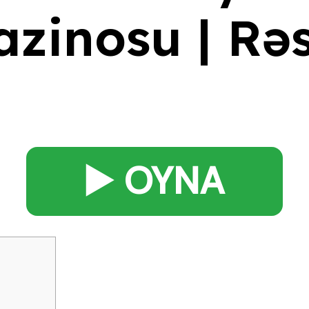
azinosu | Rə
▶️ OYNA