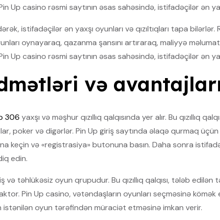
n Up casino rəsmi saytının əsas sahəsində, istifadəçilər ən yaxşı
rək, istifadəçilər ən yaxşı oyunları və qızıltıqları tapa bilərlər
yunları oynayaraq, qazanma şansını artıraraq, maliyyə məlumat
n Up casino rəsmi saytının əsas sahəsində, istifadəçilər ən yaxşı
dmətləri və avantajlar
up 306
yaxşı və məşhur qızıllıq qalqısında yer alır. Bu qızıllıq qa
otlar, poker və digərlər. Pin Up giriş saytında əlaqə qurmaq üçü
ına keçin və «registrasiya» butonuna basın. Daha sonra istifadəç
diq edin.
iş və təhlükəsiz oyun qrupudur. Bu qızıllıq qalqısı, tələb edilən 
faktor. Pin Up casino, vətəndaşların oyunları seçməsinə kömək
n istənilən oyun tərəfindən müraciət etməsinə imkan verir.