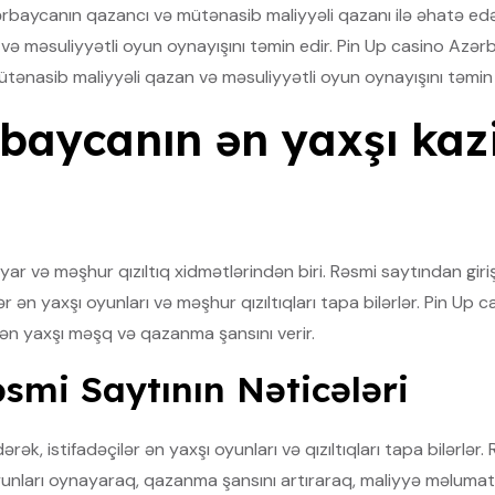
baycanın qazancı və mütənasib maliyyəli qazanı ilə əhatə edə
və məsuliyyətli oyun oynayışını təmin edir. Pin Up casino Azər
ütənasib maliyyəli qazan və məsuliyyətli oyun oynayışını təmin 
rbaycanın ən yaxşı ka
r və məşhur qızıltıq xidmətlərindən biri. Rəsmi saytından gir
r ən yaxşı oyunları və məşhur qızıltıqları tapa bilərlər. Pin Up 
nə ən yaxşı məşq və qazanma şansını verir.
smi Saytının Nəticələri
rək, istifadəçilər ən yaxşı oyunları və qızıltıqları tapa bilərlər
yunları oynayaraq, qazanma şansını artıraraq, maliyyə məlumat