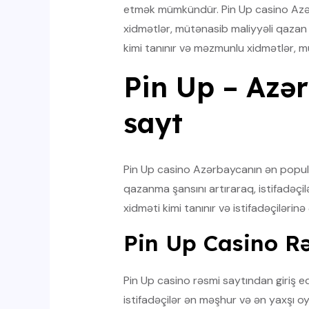
etmək mümkündür. Pin Up casino Azər
xidmətlər, mütənasib maliyyəli qazan 
kimi tanınır və məzmunlu xidmətlər, m
Pin Up – Azə
sayt
Pin Up casino Azərbaycanın ən populya
qazanma şansını artıraraq, istifadəçilə
xidməti kimi tanınır və istifadəçiləri
Pin Up Casino Rə
Pin Up casino rəsmi saytından giriş edə
istifadəçilər ən məşhur və ən yaxşı o