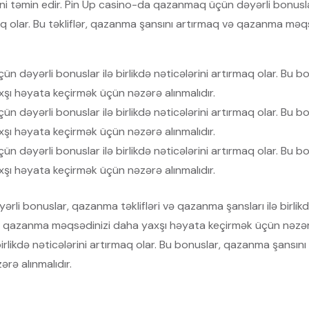
ni təmin edir. Pin Up casino-da qazanmaq üçün dəyərli bonusl
ırmaq olar. Bu təkliflər, qazanma şansını artırmaq və qazanma m
 dəyərli bonuslar ilə birlikdə nəticələrini artırmaq olar. Bu 
ı həyata keçirmək üçün nəzərə alınmalıdır.
 dəyərli bonuslar ilə birlikdə nəticələrini artırmaq olar. Bu 
ı həyata keçirmək üçün nəzərə alınmalıdır.
 dəyərli bonuslar ilə birlikdə nəticələrini artırmaq olar. Bu 
ı həyata keçirmək üçün nəzərə alınmalıdır.
i bonuslar, qazanma təklifləri və qazanma şansları ilə birlikdə
və qazanma məqsədinizi daha yaxşı həyata keçirmək üçün nəzərə
irlikdə nəticələrini artırmaq olar. Bu bonuslar, qazanma şansı
rə alınmalıdır.