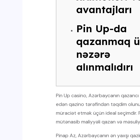
avantajları
Pin Up-da
qazanmaq ü
nəzərə
alınmalıdırı
Pin Up casino, Azərbaycanın qazancı v
edən qazino tərəfindən təqdim olunur.
müraciət etmək üçün ideal seçimdir. P
mütənasib maliyyəli qazan və məsuliyy
Pinap Az, Azərbaycanın ən yaxşı qazi