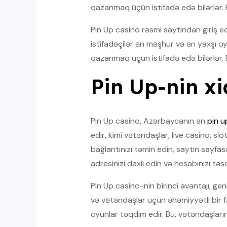
qazanmaq üçün istifadə edə bilərlər. Pi
Pin Up casino rəsmi saytından giriş edə
istifadəçilər ən məşhur və ən yaxşı o
qazanmaq üçün istifadə edə bilərlər. Pi
Pin Up-nin xi
Pin Up casino, Azərbaycanın ən
pin 
edir, kimi vətəndaşlar, live casino, sl
bağlantınızı təmin edin, saytın sayfas
adresinizi daxil edin və hesabınızı təs
Pin Up casino-nin birinci avantajı, gen
və vətəndaşlar üçün əhəmiyyətli bir 
oyunlar təqdim edir. Bu, vətəndaşları