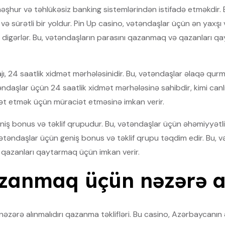
 məşhur və təhlükəsiz banking sistemlərindən istifadə etməkdir
ə sürətli bir yoldur. Pin Up casino, vətəndaşlar üçün ən yaxşı 
ə digərlər. Bu, vətəndaşların parasını qazanmaq və qazanları
ajı, 24 saatlik xidmət mərhələsinidir. Bu, vətəndaşlar əlaqə q
təndaşlar üçün 24 saatlik xidmət mərhələsinə sahibdir, kimi canl
t etmək üçün müraciət etməsinə imkan verir.
niş bonus və təklif qrupudur. Bu, vətəndaşlar üçün əhəmiyyətli 
əndaşlar üçün geniş bonus və təklif qrupu təqdim edir. Bu, v
 qazanları qaytarmaq üçün imkan verir.
zanmaq üçün nəzərə al
zərə alınmalıdırı qazanma təklifləri. Bu casino, Azərbaycanın ə