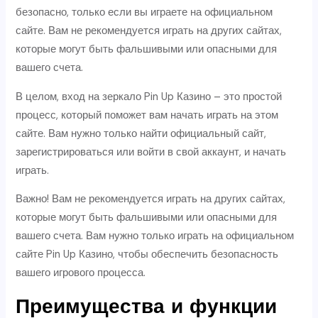
безопасно, только если вы играете на официальном
сайте. Вам не рекомендуется играть на других сайтах,
которые могут быть фальшивыми или опасными для
вашего счета.
В целом, вход на зеркало Pin Up Казино – это простой
процесс, который поможет вам начать играть на этом
сайте. Вам нужно только найти официальный сайт,
зарегистрироваться или войти в свой аккаунт, и начать
играть.
Важно! Вам не рекомендуется играть на других сайтах,
которые могут быть фальшивыми или опасными для
вашего счета. Вам нужно только играть на официальном
сайте Pin Up Казино, чтобы обеспечить безопасность
вашего игрового процесса.
Преимущества и функции