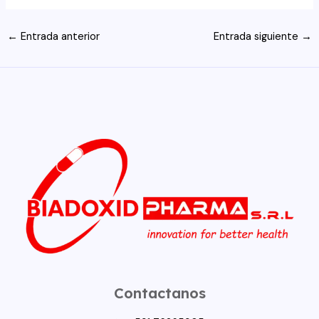
Navegación
←
Entrada anterior
Entrada siguiente
→
de
entradas
Contactanos