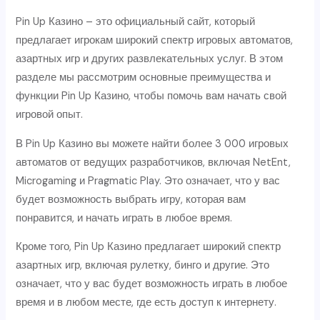
Pin Up Казино – это официальный сайт, который
предлагает игрокам широкий спектр игровых автоматов,
азартных игр и других развлекательных услуг. В этом
разделе мы рассмотрим основные преимущества и
функции Pin Up Казино, чтобы помочь вам начать свой
игровой опыт.
В Pin Up Казино вы можете найти более 3 000 игровых
автоматов от ведущих разработчиков, включая NetEnt,
Microgaming и Pragmatic Play. Это означает, что у вас
будет возможность выбрать игру, которая вам
понравится, и начать играть в любое время.
Кроме того, Pin Up Казино предлагает широкий спектр
азартных игр, включая рулетку, бинго и другие. Это
означает, что у вас будет возможность играть в любое
время и в любом месте, где есть доступ к интернету.