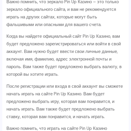
Важно помнить, что зеркало Pin Up Казино – это только
зеркало официального сайта, и вам не рекомендуется
играть на других сайтах, которые могут быть
фальшивыми или опасными для вашего счета.
Когда вы найдете официальный сайт Pin Up Казино, вам
будет предложено зарегистрироваться или войти в свой
аккаунт. Вам нужно будет ввести свои личные данные,
включая имя, фамилию, адрес электронной почты и
пароль. Вам также будет предложено выбрать валюту, в
которой вы хотите играть.
После регистрации или входа в свой аккаунт вы сможете
начать играть на сайте Pin Up Казино. Вам будет
предложено выбрать игру, которая вам понравится, и
начать играть. Вам также будет предложено выбрать
ставку, которая вам понравится, и начать играть.
Важно помнить, что играть на сайте Pin Up Казино