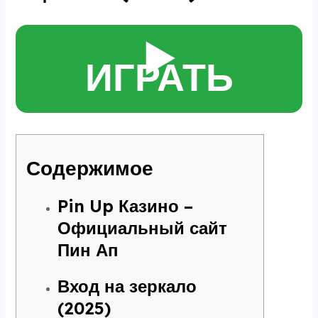
▶️
ИГРАТЬ
Содержимое
Pin Up Казино –
Официальный сайт
Пин Ап
Вход на зеркало
(2025)