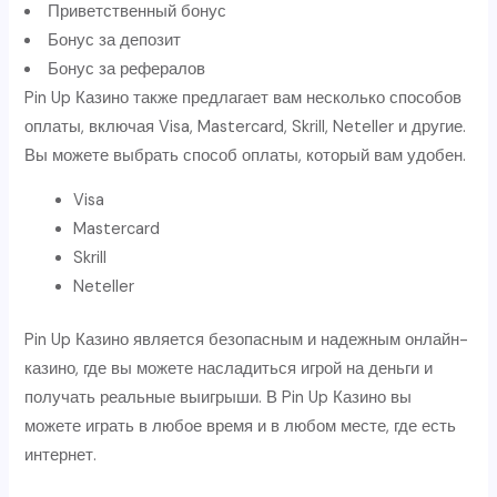
Приветственный бонус
Бонус за депозит
Бонус за рефералов
Pin Up Казино также предлагает вам несколько способов
оплаты, включая Visa, Mastercard, Skrill, Neteller и другие.
Вы можете выбрать способ оплаты, который вам удобен.
Visa
Mastercard
Skrill
Neteller
Pin Up Казино является безопасным и надежным онлайн-
казино, где вы можете насладиться игрой на деньги и
получать реальные выигрыши. В Pin Up Казино вы
можете играть в любое время и в любом месте, где есть
интернет.